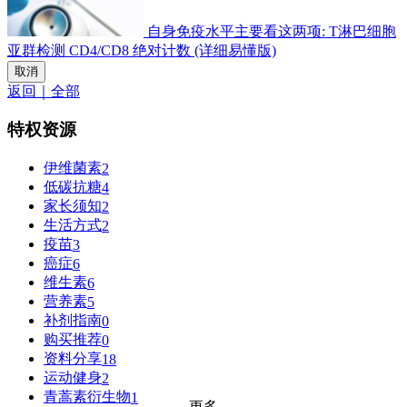
自身免疫水平主要看这两项: T淋巴细胞
亚群检测 CD4/CD8 绝对计数 (详细易懂版)
取消
返回｜全部
特权资源
伊维菌素
2
低碳抗糖
4
家长须知
2
生活方式
2
疫苗
3
癌症
6
维生素
6
营养素
5
补剂指南
0
购买推荐
0
资料分享
18
运动健身
2
青蒿素衍生物
1
更多