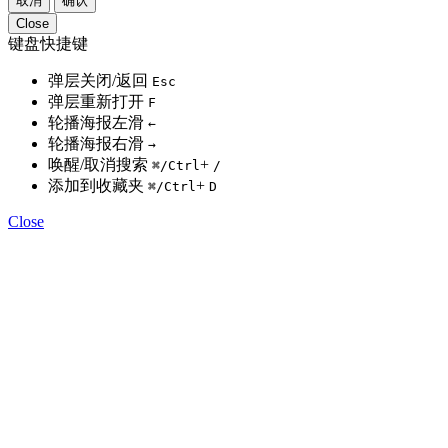
取消
确认
Close
键盘快捷键
弹层关闭/返回
Esc
弹层重新打开
F
轮播海报左滑
←
轮播海报右滑
→
唤醒/取消搜索
+
⌘
/Ctrl
/
添加到收藏夹
+
⌘
/Ctrl
D
Close