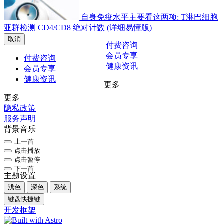
自身免疫水平主要看这两项: T淋巴细胞
亚群检测 CD4/CD8 绝对计数 (详细易懂版)
取消
付费咨询
会员专享
付费咨询
健康资讯
会员专享
健康资讯
更多
更多
隐私政策
服务声明
背景音乐
上一首
点击播放
点击暂停
下一首
主题设置
浅色
深色
系统
键盘快捷键
开发框架