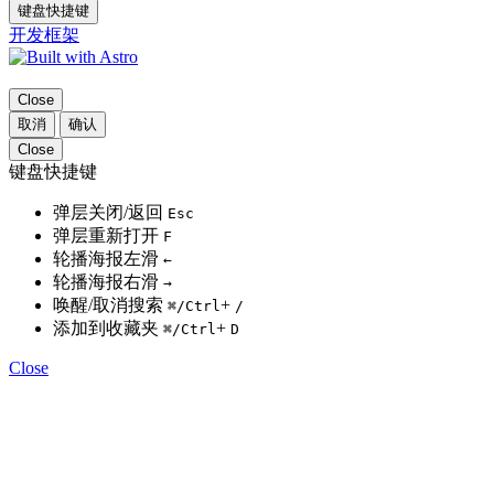
键盘快捷键
开发框架
Close
取消
确认
Close
键盘快捷键
弹层关闭/返回
Esc
弹层重新打开
F
轮播海报左滑
←
轮播海报右滑
→
唤醒/取消搜索
+
⌘
/Ctrl
/
添加到收藏夹
+
⌘
/Ctrl
D
Close