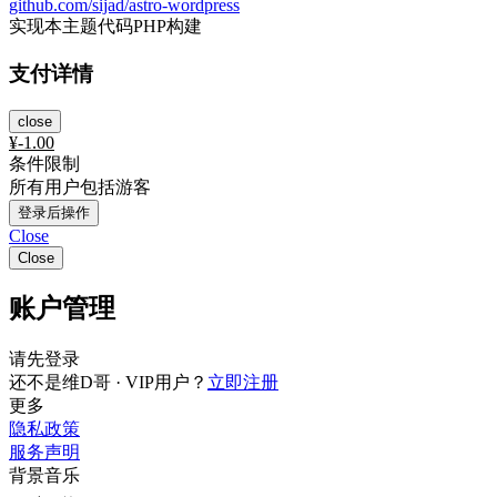
github.com/sijad/astro-wordpress
实现本主题代码PHP构建
支付详情
close
¥
-1.00
条件限制
所有用户包括游客
登录后操作
Close
Close
账户管理
请先登录
还不是维D哥 · VIP用户？
立即注册
更多
隐私政策
服务声明
背景音乐