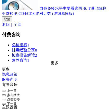
自身免疫水平主要看这两项: T淋巴细胞
亚群检测 CD4/CD8 绝对计数 (详细易懂版)
取消
返回｜全部
付费咨询
必检指标
1
排毒经验分享
0
检查报告解读
2
营养咨询
1
更多
更多
隐私政策
服务声明
背景音乐
上一首
点击播放
点击暂停
下一首
主题设置