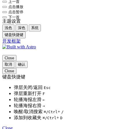
上一首
点击播放
点击暂停
下一首
主题设置
浅色
深色
系统
键盘快捷键
开发框架
Close
取消
确认
Close
键盘快捷键
弹层关闭/返回
Esc
弹层重新打开
F
轮播海报左滑
←
轮播海报右滑
→
唤醒/取消搜索
+
⌘
/Ctrl
/
添加到收藏夹
+
⌘
/Ctrl
D
Close