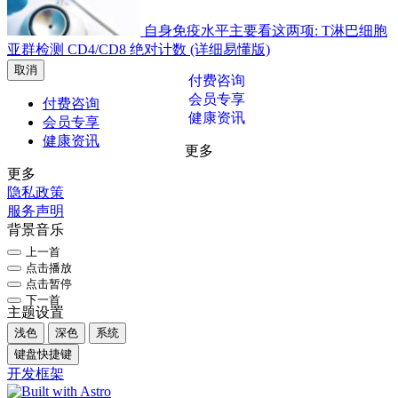
自身免疫水平主要看这两项: T淋巴细胞
亚群检测 CD4/CD8 绝对计数 (详细易懂版)
取消
付费咨询
会员专享
付费咨询
健康资讯
会员专享
健康资讯
更多
更多
隐私政策
服务声明
背景音乐
上一首
点击播放
点击暂停
下一首
主题设置
浅色
深色
系统
键盘快捷键
开发框架