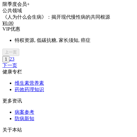
限季度会员+
公共领域
《人为什么会生病》：揭开现代慢性病的共同根源
¥
0.00
VIP优惠
特权资源, 低碳抗糖, 家长须知, 癌症
上一页
2
3
1
下一页
健康专栏
维生素营养素
药效药理知识
更多资讯
病案参考
防病新知
关于本站