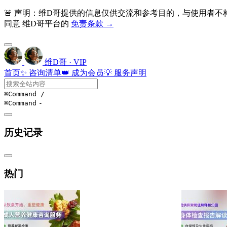
🚨 声明：维D哥提供的信息仅供交流和参考目的，与使用者
同意 维D哥平台的
免责条款 →
维D哥 · VIP
首页
✨ 咨询清单
👑 成为会员
💡 服务声明
⌘Command
/
⌘Command
-
历史记录
热门