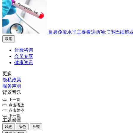
自身免疫水平主要看这两项: T淋巴细胞亚群检
取消
付费咨询
会员专享
健康资讯
更多
隐私政策
服务声明
背景音乐
上一首
点击播放
点击暂停
下一首
主题设置
浅色
深色
系统