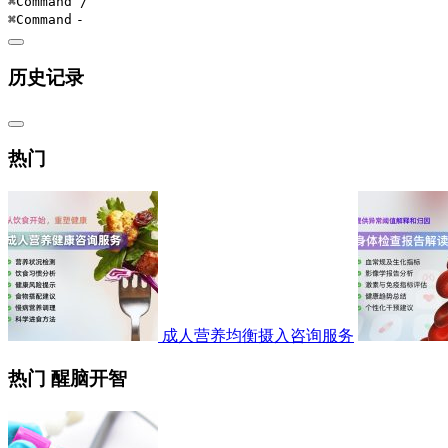
⌘Command
/
⌘Command
-
历史记录
热门
成人营养均衡摄入咨询服务
热门 醒脑开智