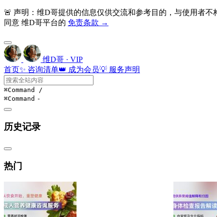
🚨 声明：维D哥提供的信息仅供交流和参考目的，与使用者
同意 维D哥平台的
免责条款 →
维D哥 · VIP
首页
✨ 咨询清单
👑 成为会员
💡 服务声明
⌘Command
/
⌘Command
-
历史记录
热门