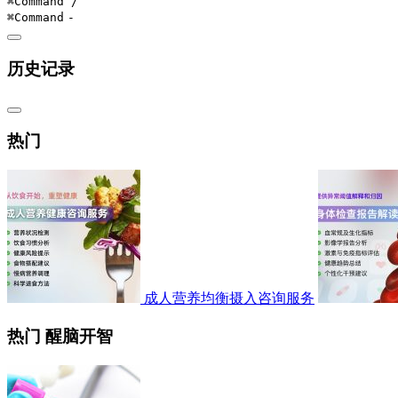
⌘Command
/
⌘Command
-
历史记录
热门
成人营养均衡摄入咨询服务
热门 醒脑开智