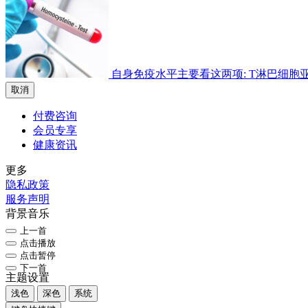
自身免疫水平主要看这两项: T淋巴细胞亚群检
取消
付费咨询
会员专享
健康资讯
更多
隐私政策
服务声明
背景音乐
上一首
点击播放
点击暂停
下一首
主题设置
浅色
深色
系统