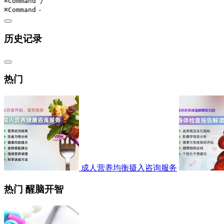
⌘Command
/
⌘Command
-
历史记录
热门
成人营养均衡摄入咨询服务
热门 醒脑开智