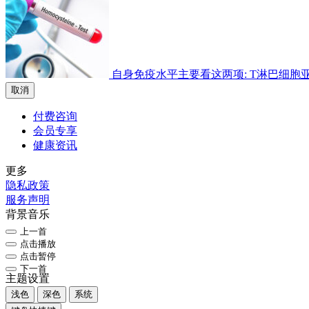
自身免疫水平主要看这两项: T淋巴细胞亚群检
取消
付费咨询
会员专享
健康资讯
更多
隐私政策
服务声明
背景音乐
上一首
点击播放
点击暂停
下一首
主题设置
浅色
深色
系统