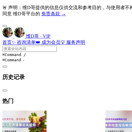
🚨 声明：维D哥提供的信息仅供交流和参考目的，与使用者
同意 维D哥平台的
免责条款 →
维D哥 · VIP
首页
✨ 咨询清单
👑 成为会员
💡 服务声明
⌘Command
/
⌘Command
-
历史记录
热门