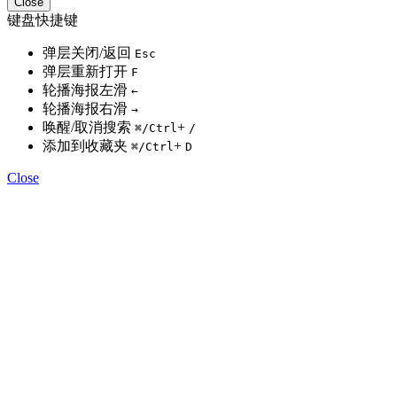
Close
键盘快捷键
弹层关闭/返回
Esc
弹层重新打开
F
轮播海报左滑
←
轮播海报右滑
→
唤醒/取消搜索
+
⌘
/Ctrl
/
添加到收藏夹
+
⌘
/Ctrl
D
Close