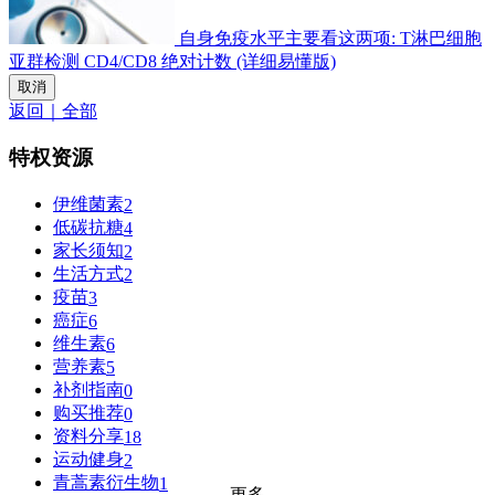
自身免疫水平主要看这两项: T淋巴细胞
亚群检测 CD4/CD8 绝对计数 (详细易懂版)
取消
返回｜全部
特权资源
伊维菌素
2
低碳抗糖
4
家长须知
2
生活方式
2
疫苗
3
癌症
6
维生素
6
营养素
5
补剂指南
0
购买推荐
0
资料分享
18
运动健身
2
青蒿素衍生物
1
更多