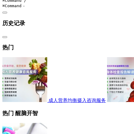
⌘Command
/
⌘Command
-
历史记录
热门
成人营养均衡摄入咨询服务
热门 醒脑开智