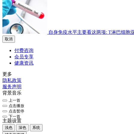
自身免疫水平主要看这两项: T淋巴细胞亚群检
取消
付费咨询
会员专享
健康资讯
更多
隐私政策
服务声明
背景音乐
上一首
点击播放
点击暂停
下一首
主题设置
浅色
深色
系统