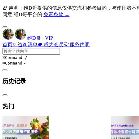
🚨 声明：维D哥提供的信息仅供交流和参考目的，与使用者
同意 维D哥平台的
免责条款 →
维D哥 · VIP
首页
✨ 咨询清单
👑 成为会员
💡 服务声明
⌘Command
/
⌘Command
-
历史记录
热门