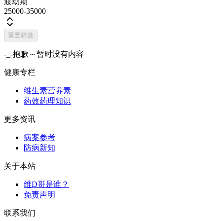
渡劫期
25000-35000
重置筛选
-_-抱歉～暂时没有内容
健康专栏
维生素营养素
药效药理知识
更多资讯
病案参考
防病新知
关于本站
维D哥是谁？
免责声明
联系我们