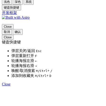
浅色
深色
系统
键盘快捷键
开发框架
Close
取消
确认
Close
键盘快捷键
弹层关闭/返回
Esc
弹层重新打开
F
轮播海报左滑
←
轮播海报右滑
→
唤醒/取消搜索
+
⌘
/Ctrl
/
添加到收藏夹
+
⌘
/Ctrl
D
Close