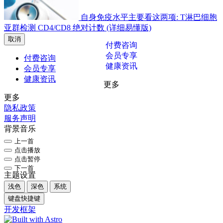
自身免疫水平主要看这两项: T淋巴细胞
亚群检测 CD4/CD8 绝对计数 (详细易懂版)
取消
付费咨询
会员专享
付费咨询
健康资讯
会员专享
健康资讯
更多
更多
隐私政策
服务声明
背景音乐
上一首
点击播放
点击暂停
下一首
主题设置
浅色
深色
系统
键盘快捷键
开发框架