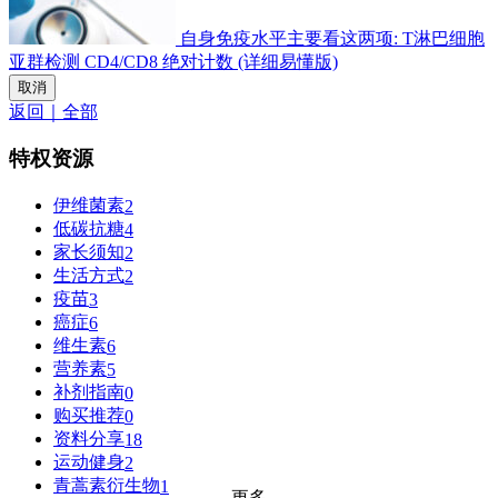
自身免疫水平主要看这两项: T淋巴细胞
亚群检测 CD4/CD8 绝对计数 (详细易懂版)
取消
返回｜全部
特权资源
伊维菌素
2
低碳抗糖
4
家长须知
2
生活方式
2
疫苗
3
癌症
6
维生素
6
营养素
5
补剂指南
0
购买推荐
0
资料分享
18
运动健身
2
青蒿素衍生物
1
更多