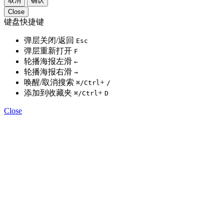
取消
确认
Close
键盘快捷键
弹层关闭/返回
Esc
弹层重新打开
F
轮播海报左滑
←
轮播海报右滑
→
唤醒/取消搜索
+
⌘
/Ctrl
/
添加到收藏夹
+
⌘
/Ctrl
D
Close