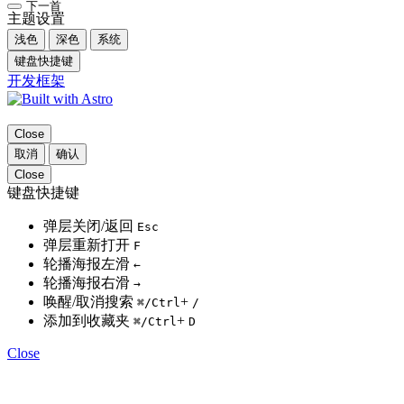
下一首
主题设置
浅色
深色
系统
键盘快捷键
开发框架
Close
取消
确认
Close
键盘快捷键
弹层关闭/返回
Esc
弹层重新打开
F
轮播海报左滑
←
轮播海报右滑
→
唤醒/取消搜索
+
⌘
/Ctrl
/
添加到收藏夹
+
⌘
/Ctrl
D
Close