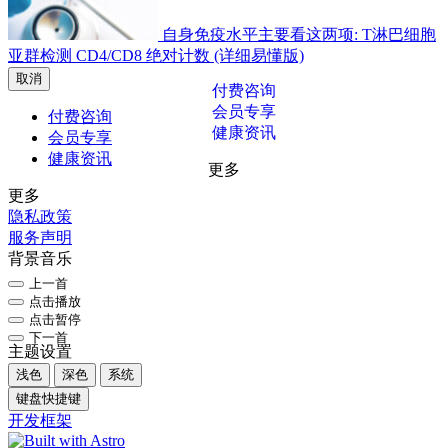
自身免疫水平主要看这两项: T淋巴细胞
亚群检测 CD4/CD8 绝对计数 (详细易懂版)
取消
付费咨询
会员专享
付费咨询
健康资讯
会员专享
健康资讯
更多
更多
隐私政策
服务声明
背景音乐
上一首
点击播放
点击暂停
下一首
主题设置
浅色
深色
系统
键盘快捷键
开发框架