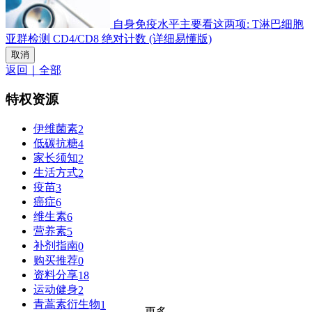
自身免疫水平主要看这两项: T淋巴细胞
亚群检测 CD4/CD8 绝对计数 (详细易懂版)
取消
返回｜全部
特权资源
伊维菌素
2
低碳抗糖
4
家长须知
2
生活方式
2
疫苗
3
癌症
6
维生素
6
营养素
5
补剂指南
0
购买推荐
0
资料分享
18
运动健身
2
青蒿素衍生物
1
更多