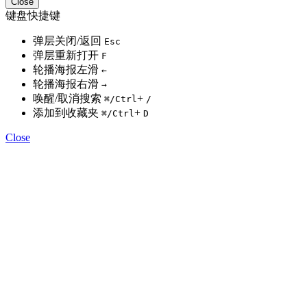
Close
键盘快捷键
弹层关闭/返回
Esc
弹层重新打开
F
轮播海报左滑
←
轮播海报右滑
→
唤醒/取消搜索
+
⌘
/Ctrl
/
添加到收藏夹
+
⌘
/Ctrl
D
Close