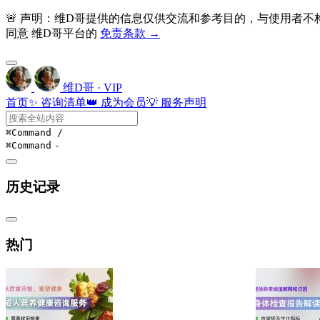
🚨 声明：维D哥提供的信息仅供交流和参考目的，与使用者
同意 维D哥平台的
免责条款 →
维D哥 · VIP
首页
✨ 咨询清单
👑 成为会员
💡 服务声明
⌘Command
/
⌘Command
-
历史记录
热门