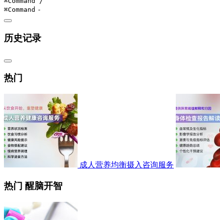
⌘Command
/
⌘Command
-
历史记录
热门
成人营养均衡摄入咨询服务
热门 醒脑开智