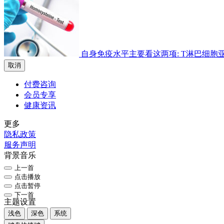
自身免疫水平主要看这两项: T淋巴细胞亚群检
取消
付费咨询
会员专享
健康资讯
更多
隐私政策
服务声明
背景音乐
上一首
点击播放
点击暂停
下一首
主题设置
浅色
深色
系统