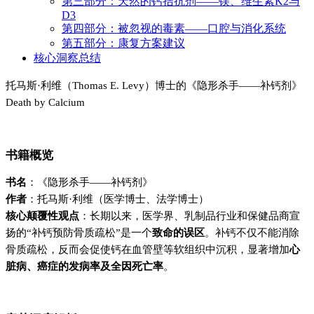
第三部分：天然的钙拮抗剂——镁、维生素K2与
D3
第四部分：被忽视的毒素——口腔与消化系统
第五部分：康复方案建议
核心洞察总结
托马斯·利维（Thomas E. Levy）博士的《隐形杀手——补钙剂》
Death by Calcium
书籍概览
书名
：《隐形杀手——补钙剂》
作者
：托马斯·利维（医学博士、法学博士）
核心颠覆性观点
：长期以来，医学界、乳制品行业和保健品商宣
扬的“补钙预防骨质疏松”是一个
致命的误区
。补钙不仅不能消除
骨质疏松，反而会促使钙在血管壁等软组织中沉积，显著增加
心
脏病、癌症的发病率及全因死亡率
。