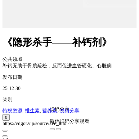
《隐形杀手——补钙剂》
公共领域
补钙无助于骨质疏松，反而促进血管硬化、心脏病
发布日期
25-12-30
类别
扫码分享
特权资源
,
维生素
,
营养素
,
资料分享
0
微信扫码分享观看
https://vdgor.vip/source/2ee_ltfb/