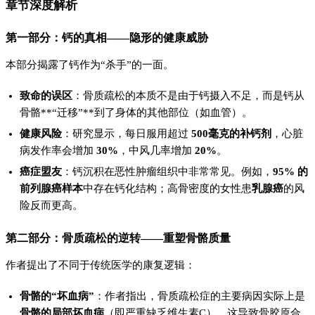
章节深度解析
第一部分：钙的真相——隐形的健康威胁
本部分揭露了钙作为“杀手”的一面。
致命的误区
：骨质疏松的本质不是由于钙摄入不足，而是钙从
骨骼**“迁移”**到了身体的其他部位（如血管）。
健康风险
：研究显示，每日服用超过
500毫克的补钙剂
，心脏
病发作率会增加
30%
，中风几率增加
20%
。
癌症盟友
：钙沉积在恶性肿瘤组织中非常常见。例如，
95% 的
前列腺癌样本
中存在钙化结构；高骨密度的女性患
乳腺癌
的风
险反而更高。
第二部分：骨质疏松的逆转——重塑骨骼质量
作者提出了不同于传统医学的康复逻辑：
骨骼的“坏血病”
：作者指出，骨质疏松症的主要病因实际上是
骨骼的局部坏血病
（即严重缺乏维生素C），这导致骨胶原合