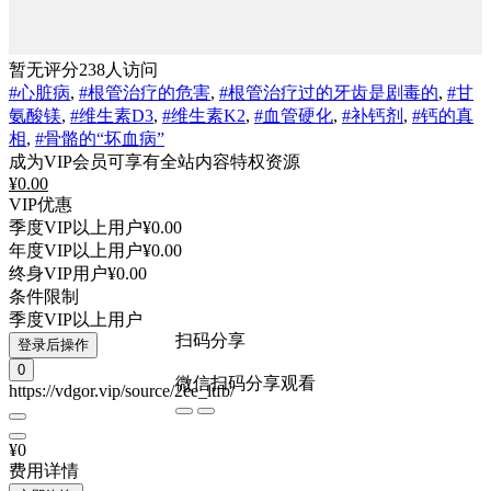
暂无评分
238人访问
#心脏病
,
#根管治疗的危害
,
#根管治疗过的牙齿是剧毒的
,
#甘
氨酸镁
,
#维生素D3
,
#维生素K2
,
#血管硬化
,
#补钙剂
,
#钙的真
相
,
#骨骼的“坏血病”
成为VIP会员可享有全站内容特权资源
¥
0.00
VIP优惠
季度VIP以上用户
¥0.00
年度VIP以上用户
¥0.00
终身VIP用户
¥0.00
条件限制
季度VIP以上用户
扫码分享
登录后操作
0
微信扫码分享观看
https://vdgor.vip/source/2ee_ltfb/
¥0
费用详情