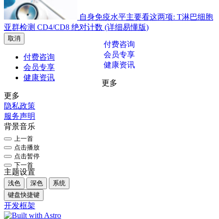
自身免疫水平主要看这两项: T淋巴细胞
亚群检测 CD4/CD8 绝对计数 (详细易懂版)
取消
付费咨询
会员专享
付费咨询
健康资讯
会员专享
健康资讯
更多
更多
隐私政策
服务声明
背景音乐
上一首
点击播放
点击暂停
下一首
主题设置
浅色
深色
系统
键盘快捷键
开发框架