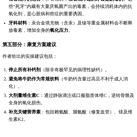
些“死牙”内藏有大量厌氧菌产出的毒素，会持续消耗体内的抗
氧化剂，是心脏病和癌症的重要诱因。
牙科材料
：汞合金填充物（含汞）及镍等重金属材料会不断释
放毒素，增加全身的
氧化压力
。
第五部分：康复方案建议
作者给出的实操建议包括：
停止所有补钙剂
（除非有极罕见的病理性缺钙）。
避免将牛奶作为常规饮料
（牛奶钙含量过高且不利于成人消
化）。
大剂量维生素C
：通过静脉滴注或口服脂质体维C，逆转骨骼及
全身的氧化损伤。
补充关键营养素
：包括赖氨酸、脯氨酸（修复血管）、镁及维
生素K2。