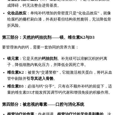
成障碍，钙无法整合进骨基质。
化妆品效应
：单纯补钙增加的骨密度只是“化妆品效应”，就像
给腐朽的栅栏刷白漆，外表好看但结构依然脆弱，无法降低骨
折风险。
第三部分：天然的钙拮抗剂——镁、维生素K2与D3
要管理体内的钙，需要一套协同的营养方案：
镁元素
：它是天然的
钙拮抗剂
。补充镁可以溶解沉积的钙离
子，降低细胞内氧化压力，并降低全因死亡率。
维生素K2
：被誉为“交通警察”，它能激活相关蛋白，将钙从血
管中剔除并
引导其进入骨骼
。
维生素D3
：必须与钙“分手”。只有在不额外补钙的前提下，适
量的维生素D3才能发挥其调节钙代谢和增强免疫的积极作用。
第四部分：被忽视的毒素——口腔与消化系统
根管治疗的危害
：作者强调，
根管治疗过的牙齿是剧毒的
。这