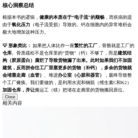
核心洞察总结
根据本书的逻辑，
健康的本质在于“电⼦流”的顺畅
，而疾病则是
由于
氧化压力
（电子流受损）导致的。钙在细胞内的异常堆积会
极大地增加这种压力。
💡 形象类比：
如果把人体比作一座
繁忙的工厂
，骨骼就是工厂的
仓库
。骨质疏松不是仓库里的“货物”（钙）不够了，而是
建筑结
构（胶原蛋白）腐烂了导致货物漏了出来。此时如果我们不加固
建筑，反而拼命往工厂里塞更多的货物（补钙），多余的货物就
会堵塞走廊（血管）
、堆进
办公室（心脏和器官）
，最终导致整
个工厂瘫痪。我们要做的，是利用水泥和钢筋（维生素C和K2）
加固仓库，并让
搬运工（镁）把堵在走廊里的货物搬回原位。
Close
相关内容