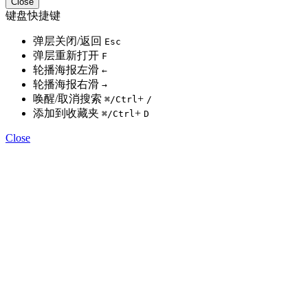
Close
键盘快捷键
弹层关闭/返回
Esc
弹层重新打开
F
轮播海报左滑
←
轮播海报右滑
→
唤醒/取消搜索
+
⌘
/Ctrl
/
添加到收藏夹
+
⌘
/Ctrl
D
Close