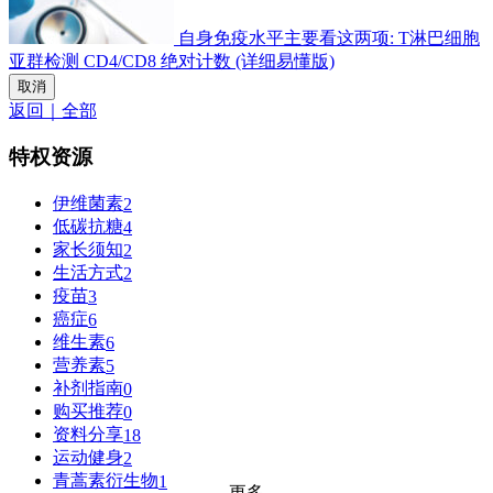
自身免疫水平主要看这两项: T淋巴细胞
亚群检测 CD4/CD8 绝对计数 (详细易懂版)
取消
返回｜全部
特权资源
伊维菌素
2
低碳抗糖
4
家长须知
2
生活方式
2
疫苗
3
癌症
6
维生素
6
营养素
5
补剂指南
0
购买推荐
0
资料分享
18
运动健身
2
青蒿素衍生物
1
更多