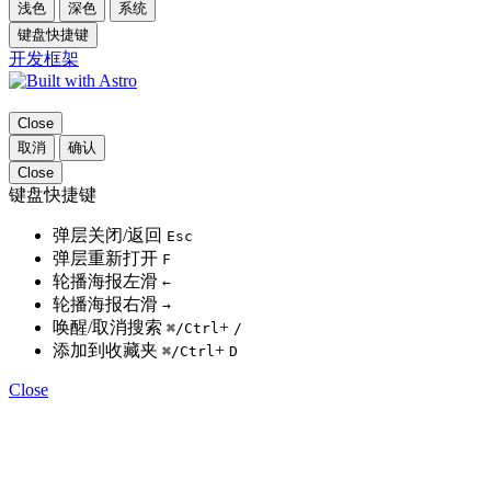
浅色
深色
系统
键盘快捷键
开发框架
Close
取消
确认
Close
键盘快捷键
弹层关闭/返回
Esc
弹层重新打开
F
轮播海报左滑
←
轮播海报右滑
→
唤醒/取消搜索
+
⌘
/Ctrl
/
添加到收藏夹
+
⌘
/Ctrl
D
Close