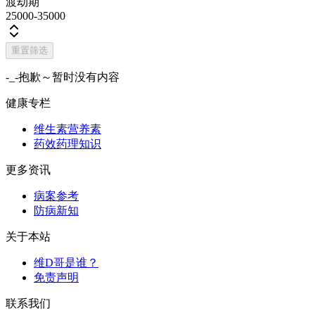
渡劫期
25000-35000
重置筛选
-_-抱歉～暂时没有内容
健康专栏
维生素营养素
药效药理知识
更多资讯
病案参考
防病新知
关于本站
维D哥是谁？
免责声明
联系我们