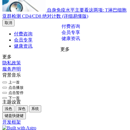
自身免疫水平主要看这两项: T淋巴细胞
亚群检测 CD4/CD8 绝对计数 (详细易懂版)
取消
付费咨询
会员专享
付费咨询
健康资讯
会员专享
健康资讯
更多
更多
隐私政策
服务声明
背景音乐
上一首
点击播放
点击暂停
下一首
主题设置
浅色
深色
系统
键盘快捷键
开发框架