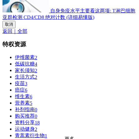
自身免疫水平主要看这两项: T淋巴细胞
亚群检测 CD4/CD8 绝对计数 (详细易懂版)
取消
返回｜全部
特权资源
伊维菌素
2
低碳抗糖
4
家长须知
2
生活方式
2
疫苗
3
癌症
6
维生素
6
营养素
5
补剂指南
0
购买推荐
0
资料分享
18
运动健身
2
青蒿素衍生物
1
更多