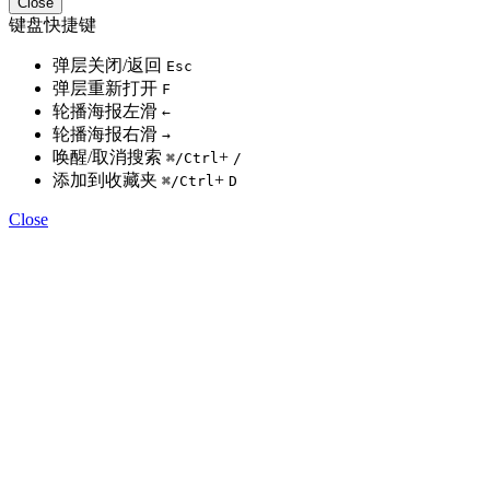
Close
键盘快捷键
弹层关闭/返回
Esc
弹层重新打开
F
轮播海报左滑
←
轮播海报右滑
→
唤醒/取消搜索
+
⌘
/Ctrl
/
添加到收藏夹
+
⌘
/Ctrl
D
Close