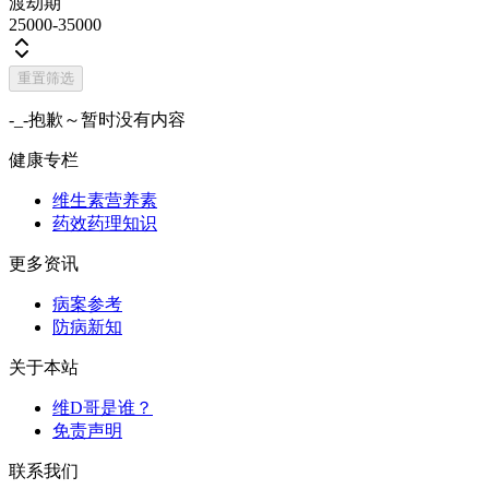
渡劫期
25000-35000
重置筛选
-_-抱歉～暂时没有内容
健康专栏
维生素营养素
药效药理知识
更多资讯
病案参考
防病新知
关于本站
维D哥是谁？
免责声明
联系我们