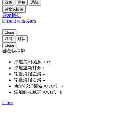
浅色
深色
系统
键盘快捷键
开发框架
Close
取消
确认
Close
键盘快捷键
弹层关闭/返回
Esc
弹层重新打开
F
轮播海报左滑
←
轮播海报右滑
→
唤醒/取消搜索
+
⌘
/Ctrl
/
添加到收藏夹
+
⌘
/Ctrl
D
Close