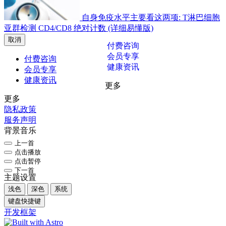
自身免疫水平主要看这两项: T淋巴细胞
亚群检测 CD4/CD8 绝对计数 (详细易懂版)
取消
付费咨询
会员专享
付费咨询
健康资讯
会员专享
健康资讯
更多
更多
隐私政策
服务声明
背景音乐
上一首
点击播放
点击暂停
下一首
主题设置
浅色
深色
系统
键盘快捷键
开发框架