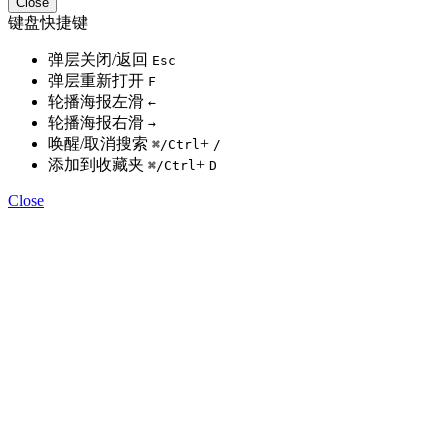
Close
键盘快捷键
弹层关闭/返回
Esc
弹层重新打开
F
轮播海报左滑
←
轮播海报右滑
→
唤醒/取消搜索
+
⌘
/Ctrl
/
添加到收藏夹
+
⌘
/Ctrl
D
Close