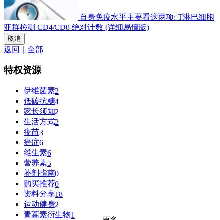
自身免疫水平主要看这两项: T淋巴细胞
亚群检测 CD4/CD8 绝对计数 (详细易懂版)
取消
返回｜全部
特权资源
伊维菌素
2
低碳抗糖
4
家长须知
2
生活方式
2
疫苗
3
癌症
6
维生素
6
营养素
5
补剂指南
0
购买推荐
0
资料分享
18
运动健身
2
青蒿素衍生物
1
更多