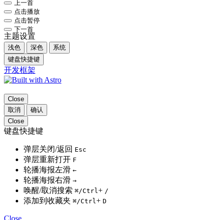
上一首
点击播放
点击暂停
下一首
主题设置
浅色
深色
系统
键盘快捷键
开发框架
Close
取消
确认
Close
键盘快捷键
弹层关闭/返回
Esc
弹层重新打开
F
轮播海报左滑
←
轮播海报右滑
→
唤醒/取消搜索
+
⌘
/Ctrl
/
添加到收藏夹
+
⌘
/Ctrl
D
Close