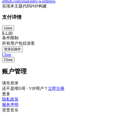
github.com/sijad/astro-wordpress
实现本主题代码PHP构建
支付详情
close
¥
-1.00
条件限制
所有用户包括游客
登录后操作
Close
Close
账户管理
请先登录
还不是维D哥 · VIP用户？
立即注册
更多
隐私政策
服务声明
背景音乐