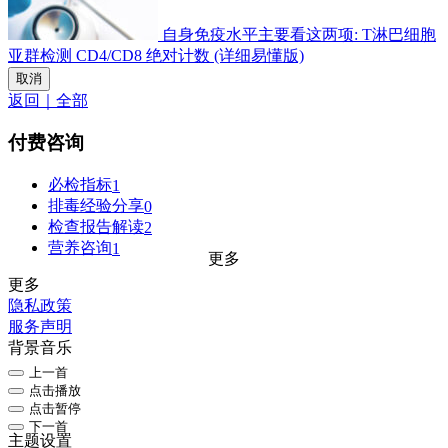
自身免疫水平主要看这两项: T淋巴细胞
亚群检测 CD4/CD8 绝对计数 (详细易懂版)
取消
返回｜全部
付费咨询
必检指标
1
排毒经验分享
0
检查报告解读
2
营养咨询
1
更多
更多
隐私政策
服务声明
背景音乐
上一首
点击播放
点击暂停
下一首
主题设置