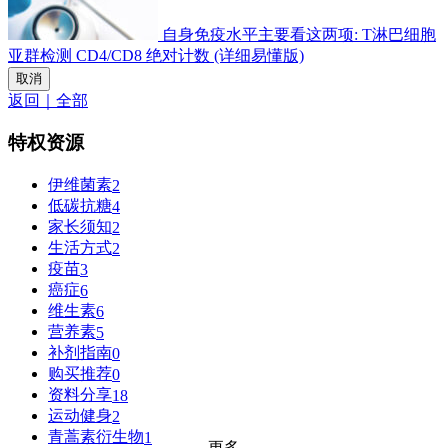
自身免疫水平主要看这两项: T淋巴细胞
亚群检测 CD4/CD8 绝对计数 (详细易懂版)
取消
返回｜全部
特权资源
伊维菌素
2
低碳抗糖
4
家长须知
2
生活方式
2
疫苗
3
癌症
6
维生素
6
营养素
5
补剂指南
0
购买推荐
0
资料分享
18
运动健身
2
青蒿素衍生物
1
更多