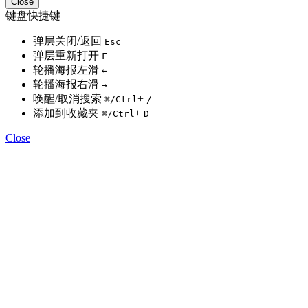
Close
键盘快捷键
弹层关闭/返回
Esc
弹层重新打开
F
轮播海报左滑
←
轮播海报右滑
→
唤醒/取消搜索
+
⌘
/Ctrl
/
添加到收藏夹
+
⌘
/Ctrl
D
Close