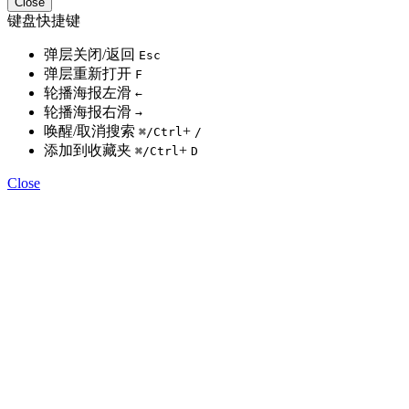
Close
键盘快捷键
弹层关闭/返回
Esc
弹层重新打开
F
轮播海报左滑
←
轮播海报右滑
→
唤醒/取消搜索
+
⌘
/Ctrl
/
添加到收藏夹
+
⌘
/Ctrl
D
Close