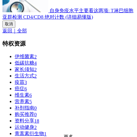
自身免疫水平主要看这两项: T淋巴细胞
亚群检测 CD4/CD8 绝对计数 (详细易懂版)
取消
返回｜全部
特权资源
伊维菌素
2
低碳抗糖
4
家长须知
2
生活方式
2
疫苗
3
癌症
6
维生素
6
营养素
5
补剂指南
0
购买推荐
0
资料分享
18
运动健身
2
青蒿素衍生物
1
更多