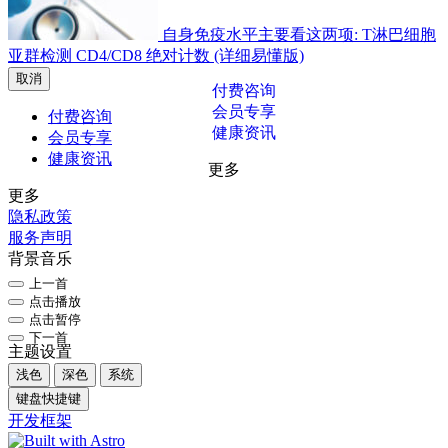
自身免疫水平主要看这两项: T淋巴细胞
亚群检测 CD4/CD8 绝对计数 (详细易懂版)
取消
付费咨询
会员专享
付费咨询
健康资讯
会员专享
健康资讯
更多
更多
隐私政策
服务声明
背景音乐
上一首
点击播放
点击暂停
下一首
主题设置
浅色
深色
系统
键盘快捷键
开发框架