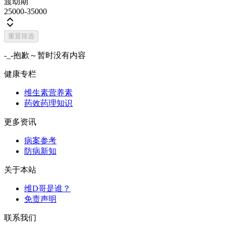
渡劫期
25000-35000
重置筛选
-_-抱歉～暂时没有内容
健康专栏
维生素营养素
药效药理知识
更多资讯
病案参考
防病新知
关于本站
维D哥是谁？
免责声明
联系我们