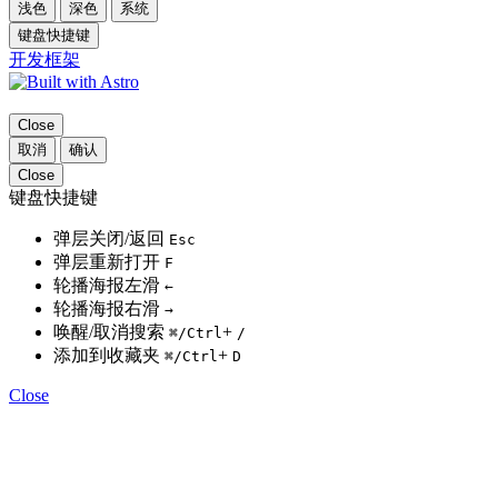
浅色
深色
系统
键盘快捷键
开发框架
Close
取消
确认
Close
键盘快捷键
弹层关闭/返回
Esc
弹层重新打开
F
轮播海报左滑
←
轮播海报右滑
→
唤醒/取消搜索
+
⌘
/Ctrl
/
添加到收藏夹
+
⌘
/Ctrl
D
Close