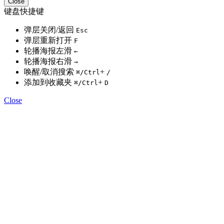
Close
键盘快捷键
弹层关闭/返回
Esc
弹层重新打开
F
轮播海报左滑
←
轮播海报右滑
→
唤醒/取消搜索
+
⌘
/Ctrl
/
添加到收藏夹
+
⌘
/Ctrl
D
Close