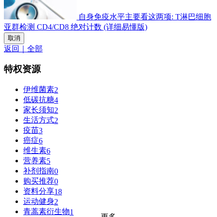
自身免疫水平主要看这两项: T淋巴细胞
亚群检测 CD4/CD8 绝对计数 (详细易懂版)
取消
返回｜全部
特权资源
伊维菌素
2
低碳抗糖
4
家长须知
2
生活方式
2
疫苗
3
癌症
6
维生素
6
营养素
5
补剂指南
0
购买推荐
0
资料分享
18
运动健身
2
青蒿素衍生物
1
更多