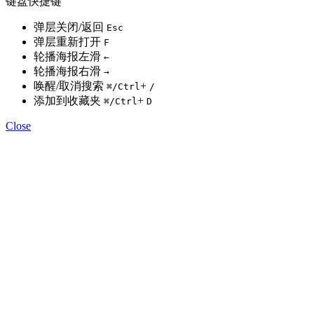
键盘快捷键
弹层关闭/返回
Esc
弹层重新打开
F
轮播海报左滑
←
轮播海报右滑
→
唤醒/取消搜索
+
⌘
/Ctrl
/
添加到收藏夹
+
⌘
/Ctrl
D
Close