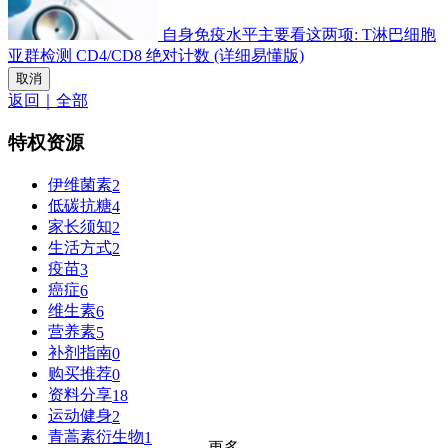
自身免疫水平主要看这两项: T淋巴细胞
亚群检测 CD4/CD8 绝对计数 (详细易懂版)
取消
返回｜全部
特权资源
伊维菌素
2
低碳抗糖
4
家长须知
2
生活方式
2
疫苗
3
癌症
6
维生素
6
营养素
5
补剂指南
0
购买推荐
0
资料分享
18
运动健身
2
青蒿素衍生物
1
更多