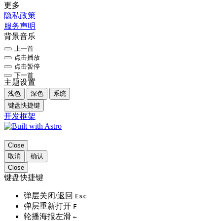
更多
隐私政策
服务声明
背景音乐
上一首
点击播放
点击暂停
下一首
主题设置
浅色
深色
系统
键盘快捷键
开发框架
Close
取消
确认
Close
键盘快捷键
弹层关闭/返回
Esc
弹层重新打开
F
轮播海报左滑
←