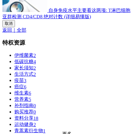
自身免疫水平主要看这两项: T淋巴细胞
亚群检测 CD4/CD8 绝对计数 (详细易懂版)
取消
返回｜全部
特权资源
伊维菌素
2
低碳抗糖
4
家长须知
2
生活方式
2
疫苗
3
癌症
6
维生素
6
营养素
5
补剂指南
0
购买推荐
0
资料分享
18
运动健身
2
青蒿素衍生物
1
更多