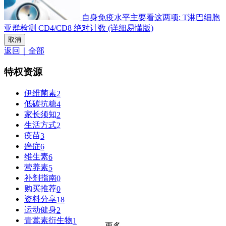
自身免疫水平主要看这两项: T淋巴细胞
亚群检测 CD4/CD8 绝对计数 (详细易懂版)
取消
返回｜全部
特权资源
伊维菌素
2
低碳抗糖
4
家长须知
2
生活方式
2
疫苗
3
癌症
6
维生素
6
营养素
5
补剂指南
0
购买推荐
0
资料分享
18
运动健身
2
青蒿素衍生物
1
更多