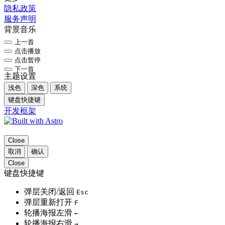
隐私政策
服务声明
背景音乐
上一首
点击播放
点击暂停
下一首
主题设置
浅色
深色
系统
键盘快捷键
开发框架
Close
取消
确认
Close
键盘快捷键
弹层关闭/返回
Esc
弹层重新打开
F
轮播海报左滑
←
轮播海报右滑
→