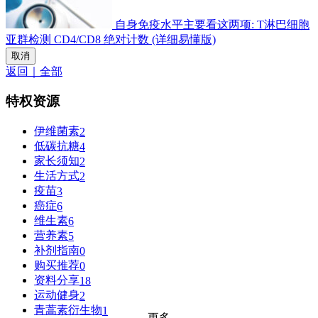
自身免疫水平主要看这两项: T淋巴细胞
亚群检测 CD4/CD8 绝对计数 (详细易懂版)
取消
返回｜全部
特权资源
伊维菌素
2
低碳抗糖
4
家长须知
2
生活方式
2
疫苗
3
癌症
6
维生素
6
营养素
5
补剂指南
0
购买推荐
0
资料分享
18
运动健身
2
青蒿素衍生物
1
更多