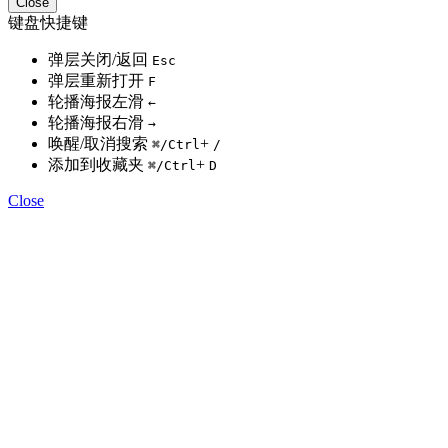
Close
键盘快捷键
弹层关闭/返回
Esc
弹层重新打开
F
轮播海报左滑
←
轮播海报右滑
→
唤醒/取消搜索
+
⌘
/Ctrl
/
添加到收藏夹
+
⌘
/Ctrl
D
Close