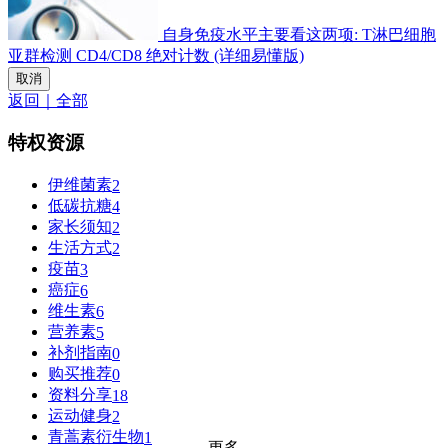
自身免疫水平主要看这两项: T淋巴细胞
亚群检测 CD4/CD8 绝对计数 (详细易懂版)
取消
返回｜全部
特权资源
伊维菌素
2
低碳抗糖
4
家长须知
2
生活方式
2
疫苗
3
癌症
6
维生素
6
营养素
5
补剂指南
0
购买推荐
0
资料分享
18
运动健身
2
青蒿素衍生物
1
更多