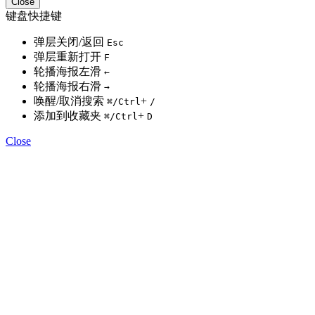
Close
键盘快捷键
弹层关闭/返回
Esc
弹层重新打开
F
轮播海报左滑
←
轮播海报右滑
→
唤醒/取消搜索
+
⌘
/Ctrl
/
添加到收藏夹
+
⌘
/Ctrl
D
Close