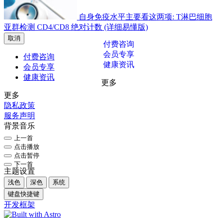
自身免疫水平主要看这两项: T淋巴细胞
亚群检测 CD4/CD8 绝对计数 (详细易懂版)
取消
付费咨询
会员专享
付费咨询
健康资讯
会员专享
健康资讯
更多
更多
隐私政策
服务声明
背景音乐
上一首
点击播放
点击暂停
下一首
主题设置
浅色
深色
系统
键盘快捷键
开发框架