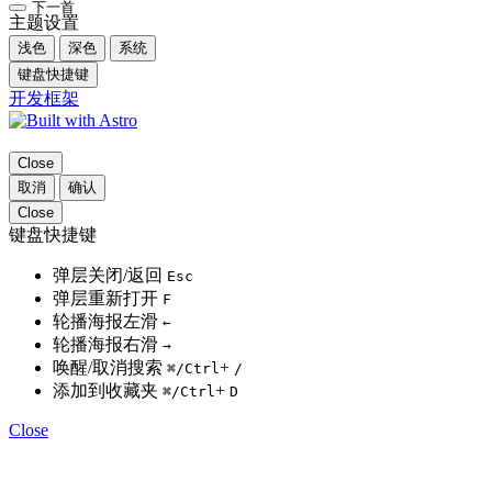
下一首
主题设置
浅色
深色
系统
键盘快捷键
开发框架
Close
取消
确认
Close
键盘快捷键
弹层关闭/返回
Esc
弹层重新打开
F
轮播海报左滑
←
轮播海报右滑
→
唤醒/取消搜索
+
⌘
/Ctrl
/
添加到收藏夹
+
⌘
/Ctrl
D
Close