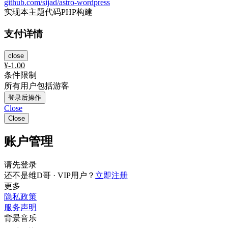
github.com/sijad/astro-wordpress
实现本主题代码PHP构建
支付详情
close
¥
-1.00
条件限制
所有用户包括游客
登录后操作
Close
Close
账户管理
请先登录
还不是维D哥 · VIP用户？
立即注册
更多
隐私政策
服务声明
背景音乐