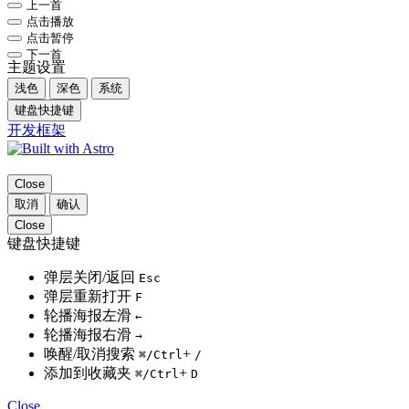
上一首
点击播放
点击暂停
下一首
主题设置
浅色
深色
系统
键盘快捷键
开发框架
Close
取消
确认
Close
键盘快捷键
弹层关闭/返回
Esc
弹层重新打开
F
轮播海报左滑
←
轮播海报右滑
→
唤醒/取消搜索
+
⌘
/Ctrl
/
添加到收藏夹
+
⌘
/Ctrl
D
Close