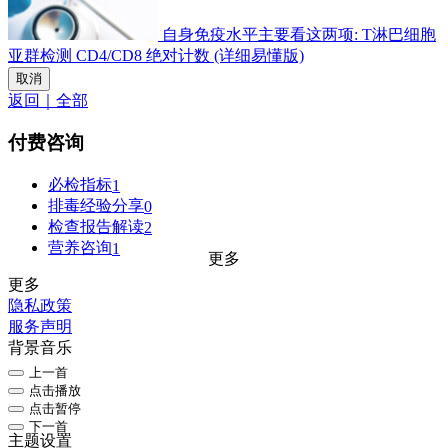
自身免疫水平主要看这两项: T淋巴细胞
亚群检测 CD4/CD8 绝对计数 (详细易懂版)
取消
返回｜全部
付费咨询
必检指标
1
排毒经验分享
0
检查报告解读
2
营养咨询
1
更多
更多
隐私政策
服务声明
背景音乐
上一首
点击播放
点击暂停
下一首
主题设置