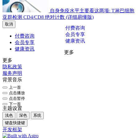
自身免疫水平主要看这两项: T淋巴细胞
亚群检测 CD4/CD8 绝对计数 (详细易懂版)
取消
付费咨询
会员专享
付费咨询
健康资讯
会员专享
健康资讯
更多
更多
隐私政策
服务声明
背景音乐
上一首
点击播放
点击暂停
下一首
主题设置
浅色
深色
系统
键盘快捷键
开发框架