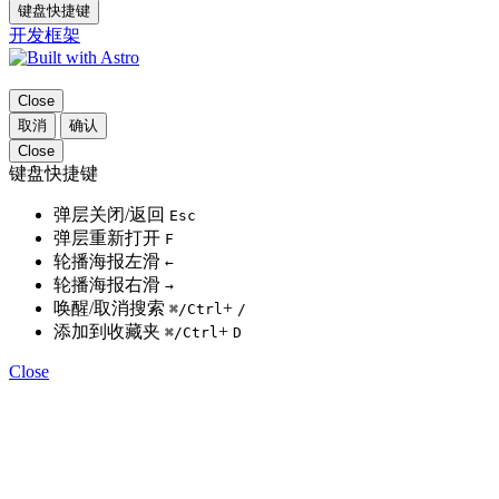
键盘快捷键
开发框架
Close
取消
确认
Close
键盘快捷键
弹层关闭/返回
Esc
弹层重新打开
F
轮播海报左滑
←
轮播海报右滑
→
唤醒/取消搜索
+
⌘
/Ctrl
/
添加到收藏夹
+
⌘
/Ctrl
D
Close