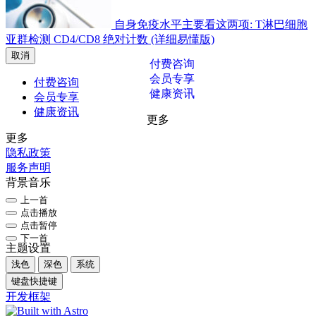
自身免疫水平主要看这两项: T淋巴细胞
亚群检测 CD4/CD8 绝对计数 (详细易懂版)
取消
付费咨询
会员专享
付费咨询
健康资讯
会员专享
健康资讯
更多
更多
隐私政策
服务声明
背景音乐
上一首
点击播放
点击暂停
下一首
主题设置
浅色
深色
系统
键盘快捷键
开发框架