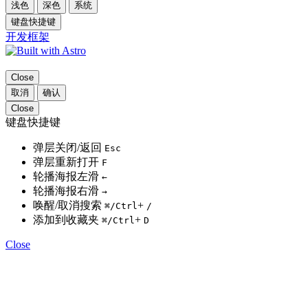
浅色
深色
系统
键盘快捷键
开发框架
Close
取消
确认
Close
键盘快捷键
弹层关闭/返回
Esc
弹层重新打开
F
轮播海报左滑
←
轮播海报右滑
→
唤醒/取消搜索
+
⌘
/Ctrl
/
添加到收藏夹
+
⌘
/Ctrl
D
Close