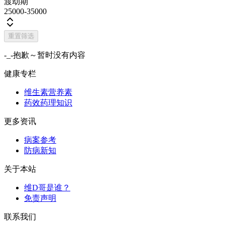
渡劫期
25000-35000
重置筛选
-_-抱歉～暂时没有内容
健康专栏
维生素营养素
药效药理知识
更多资讯
病案参考
防病新知
关于本站
维D哥是谁？
免责声明
联系我们