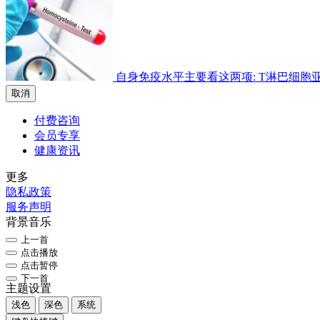
自身免疫水平主要看这两项: T淋巴细胞亚群检
取消
付费咨询
会员专享
健康资讯
更多
隐私政策
服务声明
背景音乐
上一首
点击播放
点击暂停
下一首
主题设置
浅色
深色
系统