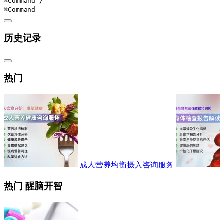
⌘Command
/
⌘Command
-
历史记录
热门
成人营养均衡摄入咨询服务
热门 醒脑开智