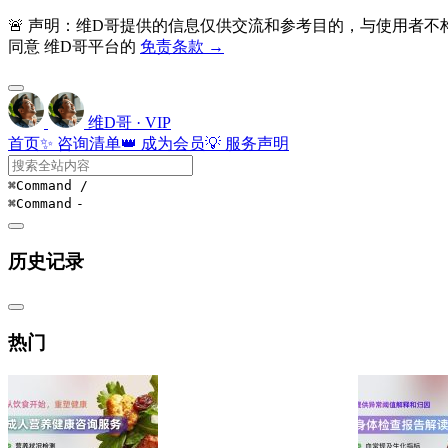
🚨 声明：维D哥提供的信息仅供交流和参考目的，与使用者
同意 维D哥平台的
免责条款 →
维D哥 · VIP
首页
✨ 咨询清单
👑 成为会员
💡 服务声明
⌘Command
/
⌘Command
-
历史记录
热门