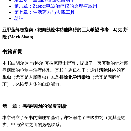
第六章：Zapper电磁治疗仪的原理与应用
第七章：生活药方与实践工具
总结
亚甲蓝终极指南：靶向线粒体功能障碍的巨大希望
作者：马克·斯
隆 (Mark Sloan)
书籍背景
本书由胡尔达·雷格尔·克拉克博士撰写，提出了一套完整的针对癌
症病因的检测与治疗体系。其核心逻辑在于：通过
清除体内的寄
生虫
（尤其是人肠吸虫）以及
排除化学污染物
（尤其是丙醇和
苯），来恢复人体的自愈能力。
第一章：癌症病因的深度剖析
本章确立了全书的病理学基础，详细阐述了**吸虫纲（尤其是蛭
类）**与癌症之间的必然联系。