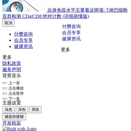
自身免疫水平主要看这两项: T淋巴细胞
亚群检测 CD4/CD8 绝对计数 (详细易懂版)
取消
付费咨询
会员专享
付费咨询
健康资讯
会员专享
健康资讯
更多
更多
隐私政策
服务声明
背景音乐
上一首
点击播放
点击暂停
下一首
主题设置
浅色
深色
系统
键盘快捷键
开发框架