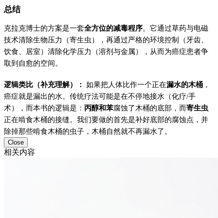
总结
克拉克博士的方案是一套
全方位的减毒程序
。它通过草药与电磁
技术清除生物压力（寄生虫），再通过严格的环境控制（牙齿、
饮食、居室）清除化学压力（溶剂与金属），从而为癌症患者争
取到自愈的空间。
逻辑类比（补充理解）：
如果把人体比作一个正在
漏水的木桶
，
癌症就是漏出的水。传统疗法可能是在不停地接水（化疗/手
术），而本书的逻辑是：
丙醇和苯
腐蚀了木桶的底部，而
寄生虫
正在啃食木桶的接缝。我们要做的首先是补好底部的腐蚀点，并
除掉那些啃食木桶的虫子，木桶自然就不再漏水了。
Close
相关内容