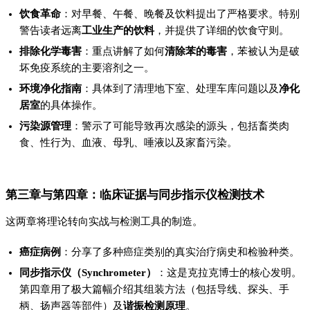
饮食革命
：对早餐、午餐、晚餐及饮料提出了严格要求。特别
警告读者远离
工业生产的饮料
，并提供了详细的饮食守则。
排除化学毒害
：重点讲解了如何
清除苯的毒害
，苯被认为是破
坏免疫系统的主要溶剂之一。
环境净化指南
：具体到了清理地下室、处理车库问题以及
净化
居室
的具体操作。
污染源管理
：警示了可能导致再次感染的源头，包括畜类肉
食、性行为、血液、母乳、唾液以及家畜污染。
第三章与第四章：临床证据与同步指示仪检测技术
这两章将理论转向实战与检测工具的制造。
癌症病例
：分享了多种癌症类别的真实治疗病史和检验种类。
同步指示仪（Synchrometer）
：这是克拉克博士的核心发明。
第四章用了极大篇幅介绍其组装方法（包括导线、探头、手
柄、扬声器等部件）及
谐振检测原理
。