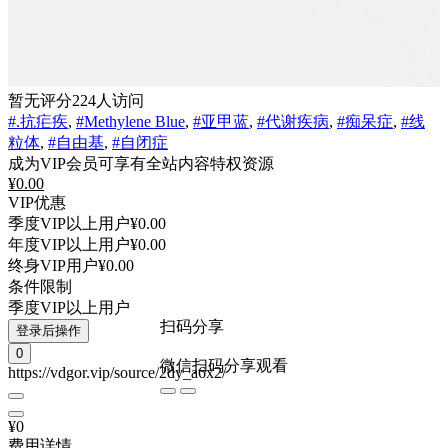
暂无评分
224人访问
#.抗疟疾
,
#Methylene Blue
,
#亚甲蓝
,
#代谢疾病
,
#痴呆症
,
#线
粒体
,
#自由基
,
#自闭症
成为VIP会员可享有全站内容特权资源
¥
0.00
VIP优惠
季度VIP以上用户
¥0.00
年度VIP以上用户
¥0.00
终身VIP用户
¥0.00
条件限制
季度VIP以上用户
扫码分享
登录后操作
0
微信扫码分享观看
https://vdgor.vip/source/2dy_a6x2/
¥0
费用详情