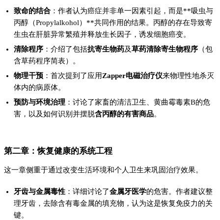
致命的结合
：作者认为癌症并非单一因素引起，而是**吸虫与
丙醇（Propylalkohol）**共同作用的结果。丙醇的存在导致寄
生虫在肝脏异常繁殖并释放生长因子，诱发细胞癌变。
清除程序
：介绍了包括
抗寄生物药
及
草药清除寄生物程序
（包
含草药程序简表）。
物理干预
：首次提到了应用
Zapper电磁治疗仪
来物理性地杀灭
体内的病原体。
预防与环境治理
：讨论了家畜的清洁卫生、黄曲霉毒素B的危
害，以及如何识别并摆脱
含丙醇的有害商品
。
第二章：恢复健康的系统工程
这一章侧重于通过改变生活环境和个人卫生来巩固治疗效果。
牙齿与金属毒性
：详细讨论了
金属牙医学
的危害。作者建议整
理牙齿，去除含有毒金属的填充物，认为这是恢复免疫力的关
键。