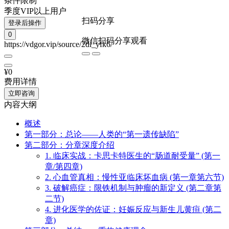
条件限制
季度VIP以上用户
扫码分享
登录后操作
0
微信扫码分享观看
https://vdgor.vip/source/2dl_yfk6/
¥0
费用详情
立即咨询
内容大纲
概述
第一部分：总论——人类的“第一遗传缺陷”
第二部分：分章深度介绍
1. 临床实战：卡思卡特医生的“肠道耐受量” (第一
章/第四章)
2. 心血管真相：慢性亚临床坏血病 (第一章第六节)
3. 破解癌症：限铁机制与肿瘤的新定义 (第二章第
二节)
4. 进化医学的佐证：妊娠反应与新生儿黄疸 (第二
章)