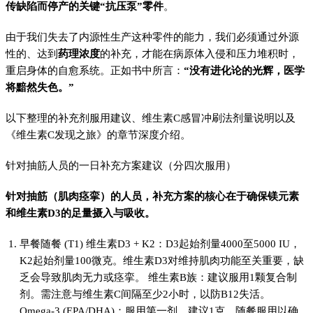
传缺陷而停产的关键“抗压泵”零件
。
由于我们失去了内源性生产这种零件的能力，我们必须通过外源
性的、达到
药理浓度
的补充，才能在病原体入侵和压力堆积时，
重启身体的自愈系统。正如书中所言：
“没有进化论的光辉，医学
将黯然失色。”
以下整理的补充剂服用建议、维生素C感冒冲刷法剂量说明以及
《维生素C发现之旅》的章节深度介绍。
针对抽筋人员的一日补充方案建议（分四次服用）
针对抽筋（肌肉痉挛）的人员，补充方案的核心在于确保镁元素
和维生素D3的足量摄入与吸收。
早餐随餐 (T1) 维生素D3 + K2：D3起始剂量4000至5000 IU，
K2起始剂量100微克。维生素D3对维持肌肉功能至关重要，缺
乏会导致肌肉无力或痉挛。 维生素B族：建议服用1颗复合制
剂。需注意与维生素C间隔至少2小时，以防B12失活。
Omega-3 (EPA/DHA)：服用第一剂，建议1克。随餐服用以确