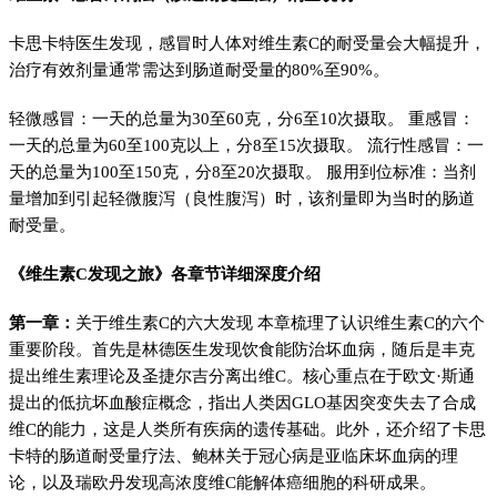
卡思卡特医生发现，感冒时人体对维生素C的耐受量会大幅提升，
治疗有效剂量通常需达到肠道耐受量的80%至90%。
轻微感冒：一天的总量为30至60克，分6至10次摄取。 重感冒：
一天的总量为60至100克以上，分8至15次摄取。 流行性感冒：一
天的总量为100至150克，分8至20次摄取。 服用到位标准：当剂
量增加到引起轻微腹泻（良性腹泻）时，该剂量即为当时的肠道
耐受量。
《维生素C发现之旅》各章节详细深度介绍
第一章：
关于维生素C的六大发现 本章梳理了认识维生素C的六个
重要阶段。首先是林德医生发现饮食能防治坏血病，随后是丰克
提出维生素理论及圣捷尔吉分离出维C。核心重点在于欧文·斯通
提出的低抗坏血酸症概念，指出人类因GLO基因突变失去了合成
维C的能力，这是人类所有疾病的遗传基础。此外，还介绍了卡思
卡特的肠道耐受量疗法、鲍林关于冠心病是亚临床坏血病的理
论，以及瑞欧丹发现高浓度维C能解体癌细胞的科研成果。