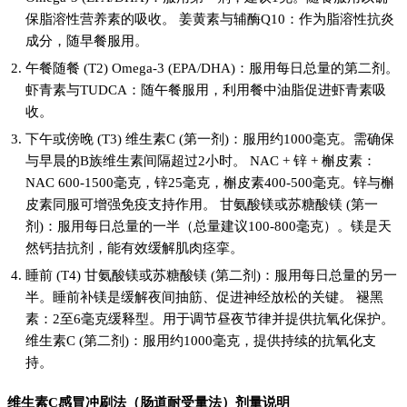
保脂溶性营养素的吸收。 姜黄素与辅酶Q10：作为脂溶性抗炎
成分，随早餐服用。
午餐随餐 (T2) Omega-3 (EPA/DHA)：服用每日总量的第二剂。
虾青素与TUDCA：随午餐服用，利用餐中油脂促进虾青素吸
收。
下午或傍晚 (T3) 维生素C (第一剂)：服用约1000毫克。需确保
与早晨的B族维生素间隔超过2小时。 NAC + 锌 + 槲皮素：
NAC 600-1500毫克，锌25毫克，槲皮素400-500毫克。锌与槲
皮素同服可增强免疫支持作用。 甘氨酸镁或苏糖酸镁 (第一
剂)：服用每日总量的一半（总量建议100-800毫克）。镁是天
然钙拮抗剂，能有效缓解肌肉痉挛。
睡前 (T4) 甘氨酸镁或苏糖酸镁 (第二剂)：服用每日总量的另一
半。睡前补镁是缓解夜间抽筋、促进神经放松的关键。 褪黑
素：2至6毫克缓释型。用于调节昼夜节律并提供抗氧化保护。
维生素C (第二剂)：服用约1000毫克，提供持续的抗氧化支
持。
维生素C感冒冲刷法（肠道耐受量法）剂量说明