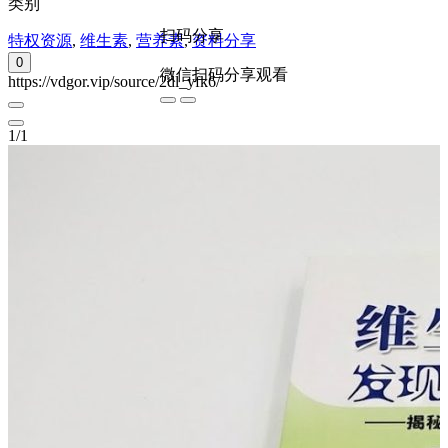
类别
扫码分享
特权资源
,
维生素
,
营养素
,
资料分享
0
微信扫码分享观看
https://vdgor.vip/source/2dl_yfk6/
1
/
1