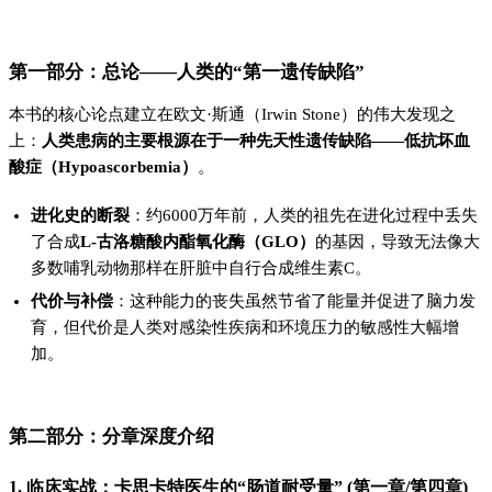
第一部分：总论——人类的“第一遗传缺陷”
本书的核心论点建立在欧文·斯通（Irwin Stone）的伟大发现之
上：
人类患病的主要根源在于一种先天性遗传缺陷——低抗坏血
酸症（Hypoascorbemia）
。
进化史的断裂
：约6000万年前，人类的祖先在进化过程中丢失
了合成
L-古洛糖酸内酯氧化酶（GLO）
的基因，导致无法像大
多数哺乳动物那样在肝脏中自行合成维生素C。
代价与补偿
：这种能力的丧失虽然节省了能量并促进了脑力发
育，但代价是人类对感染性疾病和环境压力的敏感性大幅增
加。
第二部分：分章深度介绍
1. 临床实战：卡思卡特医生的“肠道耐受量” (第一章/第四章)