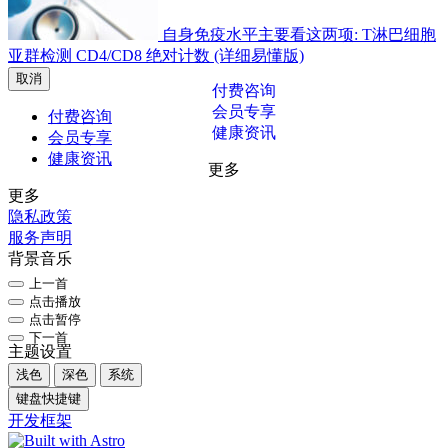
自身免疫水平主要看这两项: T淋巴细胞
亚群检测 CD4/CD8 绝对计数 (详细易懂版)
取消
付费咨询
会员专享
付费咨询
健康资讯
会员专享
健康资讯
更多
更多
隐私政策
服务声明
背景音乐
上一首
点击播放
点击暂停
下一首
主题设置
浅色
深色
系统
键盘快捷键
开发框架