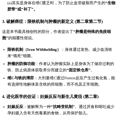
(a)其实是身体在维C匮乏时，为了防止血管破裂而产生的
“生物
胶带”或“补丁”。
3. 破解癌症：限铁机制与肿瘤的新定义 (第二章第二节)
这是本书最具独创性的部分，作者提出了
“肿瘤是特殊的免疫细
胞”
的颠覆性假说。
限铁机制（Iron Withholding）
：身体通过发热、减少血清铁
来“饿死”细菌。
肿瘤的防御功能
：作者认为肿瘤实际上是身体为了储存过剩的
铁、防止病原体获取养分而建立的
“固定铁仓库”
。
维C与铁的博弈
：大剂量维C通过Fenton反应产生过氧化氢，能
有选择性地解体富含铁的癌细胞，而不伤及正常细胞。
4. 进化医学的佐证：妊娠反应与新生儿黄疸 (第二章)
妊娠反应
：被解释为一种
“抗畸变机制”
。通过厌食和呕吐减少
孕妇摄入含有天然毒素的食物，从而保护胎儿。