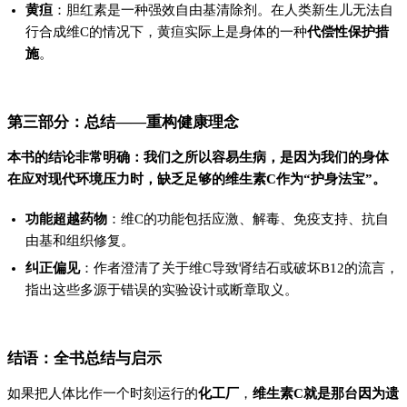
黄疸
：胆红素是一种强效自由基清除剂。在人类新生儿无法自
行合成维C的情况下，黄疸实际上是身体的一种
代偿性保护措
施
。
第三部分：总结——重构健康理念
本书的结论非常明确：我们之所以容易生病，是因为我们的身体
在应对现代环境压力时，缺乏足够的维生素C作为“护身法宝”。
功能超越药物
：维C的功能包括应激、解毒、免疫支持、抗自
由基和组织修复。
纠正偏见
：作者澄清了关于维C导致肾结石或破坏B12的流言，
指出这些多源于错误的实验设计或断章取义。
结语：全书总结与启示
如果把人体比作一个时刻运行的
化工厂
，
维生素C就是那台因为遗