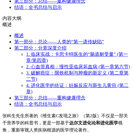
第三部分：总结——重构健康理念
结语：全书总结与启示
内容大纲
概述
概述
第一部分：总论——人类的“第一遗传缺陷”
第二部分：分章深度介绍
1. 临床实战：卡思卡特医生的“肠道耐受量” (第一
章/第四章)
2. 心血管真相：慢性亚临床坏血病 (第一章第六节)
3. 破解癌症：限铁机制与肿瘤的新定义 (第二章第
二节)
4. 进化医学的佐证：妊娠反应与新生儿黄疸 (第二
章)
第三部分：总结——重构健康理念
结语：全书总结与启示
张科生先生所著的《维生素C发现之旅》（第2版）不仅是一部关
于营养学的科普书，更是一部基于
达尔文进化论和进化医学
视
角，重新审视人类疾病根源的医学理论著作。