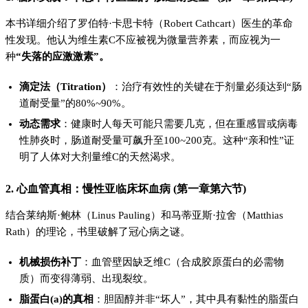
本书详细介绍了罗伯特·卡思卡特（Robert Cathcart）医生的革命
性发现。他认为维生素C不应被视为微量营养素，而应视为一
种
“失落的应激激素”。
滴定法（Titration）
：治疗有效性的关键在于剂量必须达到“肠
道耐受量”的80%~90%。
动态需求
：健康时人每天可能只需要几克，但在重感冒或病毒
性肺炎时，肠道耐受量可飙升至100~200克。这种“亲和性”证
明了人体对大剂量维C的天然渴求。
2. 心血管真相：慢性亚临床坏血病 (第一章第六节)
结合莱纳斯·鲍林（Linus Pauling）和马蒂亚斯·拉舍（Matthias
Rath）的理论，书里破解了冠心病之谜。
机械损伤补丁
：血管壁因缺乏维C（合成胶原蛋白的必需物
质）而变得薄弱、出现裂纹。
脂蛋白(a)的真相
：胆固醇并非“坏人”，其中具有黏性的脂蛋白