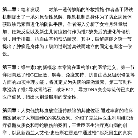
第二章：
笔者发现——对第一遗传缺陷的补救措施 作者基于限铁
机制提出了一系列原创性见解。限铁机制是身体为了防止病原体
获取铁元素而进化的防御手段。作者深入分析了女性月经量增
加、妊娠反应以及新生儿黄疸如何作为维C缺失后的进化补偿机
制，用于排毒、抗自由基和预防畸形。其中，破解癌症之谜一节
提出了肿瘤是身体为了锁闭过剩游离铁而建立的固定仓库这一假
设。
第三章：
维生素C的新概念 本章旨在重构维C的医学定义。第一节
详细阐述了维C在应激、解毒、免疫支持、抗自由基及组织修复等
方面的20项生理功能，将其定义为失落的应激激素。第二节则科
学澄清了维C导致肾结石、破坏B12、导致DNA突变等流传已久的
医疗偏见，指出大剂量服用的安全性。
第四章：
人类低抗坏血酸症遗传缺陷的其他佐证 通过丰富的临床
档案展示了大剂量维C的实战效果。介绍了克兰纳医生利用维C治
疗脊髓灰质炎和毒蛇咬伤的案例，王世臣医生治疗克山病的创
举，以及新西兰人艾伦·史密斯在昏迷中通过维C起死回生的真实