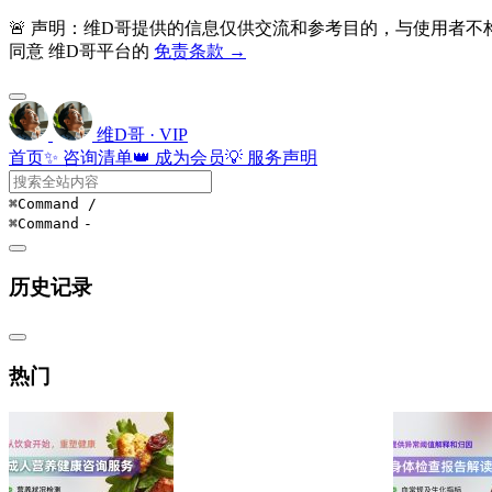
🚨 声明：维D哥提供的信息仅供交流和参考目的，与使用者
同意 维D哥平台的
免责条款 →
维D哥 · VIP
首页
✨ 咨询清单
👑 成为会员
💡 服务声明
⌘Command
/
⌘Command
-
历史记录
热门