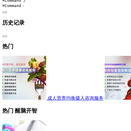
⌘Command
/
⌘Command
-
历史记录
热门
成人营养均衡摄入咨询服务
热门 醒脑开智