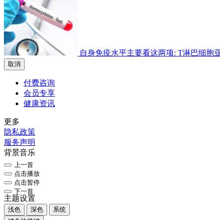
自身免疫水平主要看这两项: T淋巴细胞亚群检
取消
付费咨询
会员专享
健康资讯
更多
隐私政策
服务声明
背景音乐
上一首
点击播放
点击暂停
下一首
主题设置
浅色
深色
系统