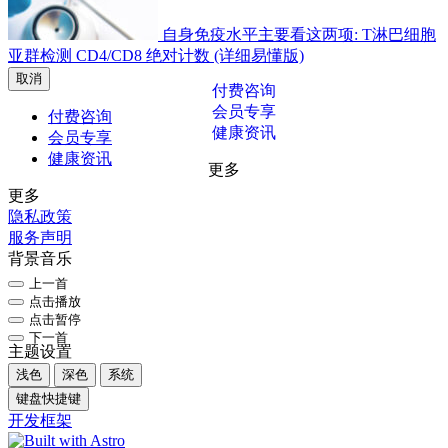
自身免疫水平主要看这两项: T淋巴细胞
亚群检测 CD4/CD8 绝对计数 (详细易懂版)
取消
付费咨询
会员专享
付费咨询
健康资讯
会员专享
健康资讯
更多
更多
隐私政策
服务声明
背景音乐
上一首
点击播放
点击暂停
下一首
主题设置
浅色
深色
系统
键盘快捷键
开发框架