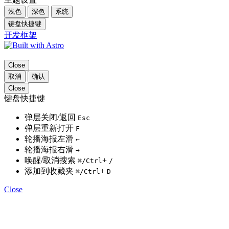
浅色
深色
系统
键盘快捷键
开发框架
Close
取消
确认
Close
键盘快捷键
弹层关闭/返回
Esc
弹层重新打开
F
轮播海报左滑
←
轮播海报右滑
→
唤醒/取消搜索
+
⌘
/Ctrl
/
添加到收藏夹
+
⌘
/Ctrl
D
Close