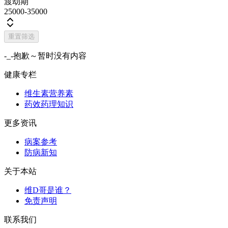
渡劫期
25000-35000
重置筛选
-_-抱歉～暂时没有内容
健康专栏
维生素营养素
药效药理知识
更多资讯
病案参考
防病新知
关于本站
维D哥是谁？
免责声明
联系我们