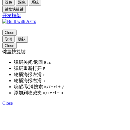
浅色
深色
系统
键盘快捷键
开发框架
Close
取消
确认
Close
键盘快捷键
弹层关闭/返回
Esc
弹层重新打开
F
轮播海报左滑
←
轮播海报右滑
→
唤醒/取消搜索
+
⌘
/Ctrl
/
添加到收藏夹
+
⌘
/Ctrl
D
Close