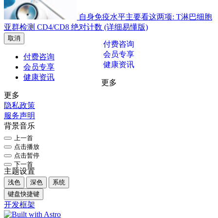
自身免疫水平主要看这两项: T淋巴细胞
亚群检测 CD4/CD8 绝对计数 (详细易懂版)
取消
付费咨询
会员专享
付费咨询
健康资讯
会员专享
健康资讯
更多
更多
隐私政策
服务声明
背景音乐
上一首
点击播放
点击暂停
下一首
主题设置
浅色
深色
系统
键盘快捷键
开发框架