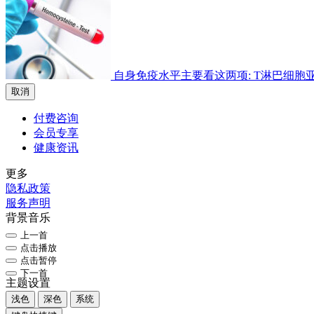
自身免疫水平主要看这两项: T淋巴细胞亚群检
取消
付费咨询
会员专享
健康资讯
更多
隐私政策
服务声明
背景音乐
上一首
点击播放
点击暂停
下一首
主题设置
浅色
深色
系统