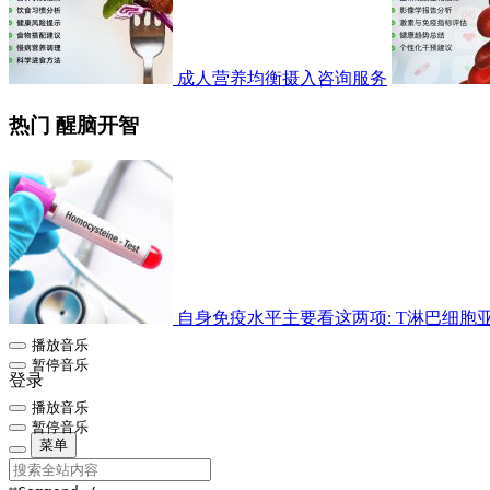
成人营养均衡摄入咨询服务
热门 醒脑开智
自身免疫水平主要看这两项: T淋巴细胞亚群检
播放音乐
暂停音乐
登录
播放音乐
暂停音乐
菜单