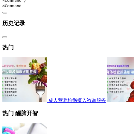
⌘Command
/
⌘Command
-
历史记录
热门
成人营养均衡摄入咨询服务
热门 醒脑开智