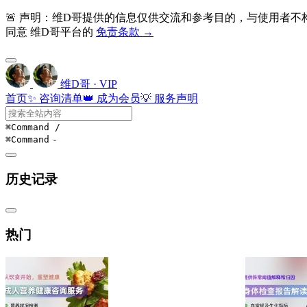
🚨 声明：维D哥提供的信息仅供交流和参考目的，与使用者
同意 维D哥平台的
免责条款 →
维D哥 · VIP
首页
✨ 咨询清单
👑 成为会员
💡 服务声明
⌘Command
/
⌘Command
-
历史记录
热门