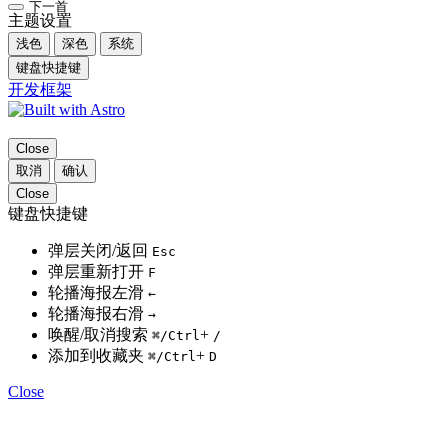
下一首
主题设置
浅色
深色
系统
键盘快捷键
开发框架
Close
取消
确认
Close
键盘快捷键
弹层关闭/返回
Esc
弹层重新打开
F
轮播海报左滑
←
轮播海报右滑
→
唤醒/取消搜索
+
⌘
/Ctrl
/
添加到收藏夹
+
⌘
/Ctrl
D
Close