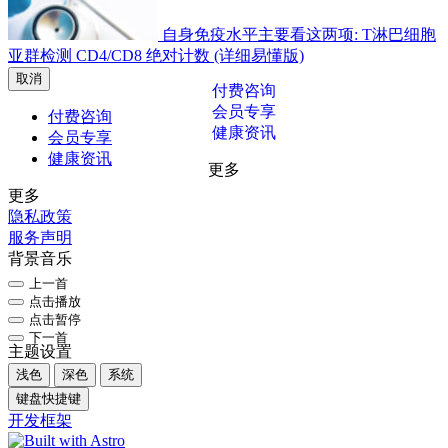
自身免疫水平主要看这两项: T淋巴细胞
亚群检测 CD4/CD8 绝对计数 (详细易懂版)
取消
付费咨询
会员专享
付费咨询
健康资讯
会员专享
健康资讯
更多
更多
隐私政策
服务声明
背景音乐
上一首
点击播放
点击暂停
下一首
主题设置
浅色
深色
系统
键盘快捷键
开发框架