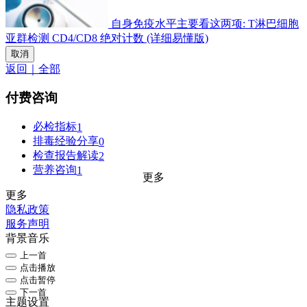
自身免疫水平主要看这两项: T淋巴细胞
亚群检测 CD4/CD8 绝对计数 (详细易懂版)
取消
返回｜全部
付费咨询
必检指标
1
排毒经验分享
0
检查报告解读
2
营养咨询
1
更多
更多
隐私政策
服务声明
背景音乐
上一首
点击播放
点击暂停
下一首
主题设置