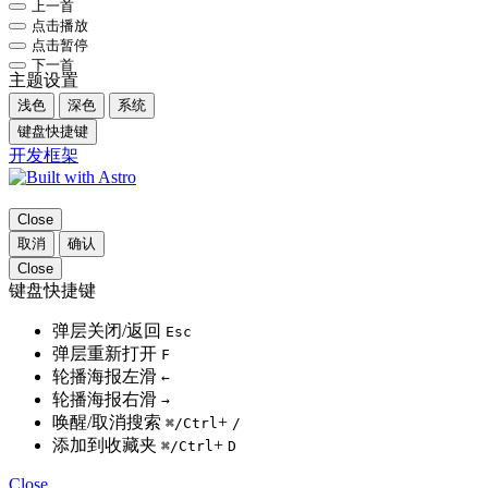
上一首
点击播放
点击暂停
下一首
主题设置
浅色
深色
系统
键盘快捷键
开发框架
Close
取消
确认
Close
键盘快捷键
弹层关闭/返回
Esc
弹层重新打开
F
轮播海报左滑
←
轮播海报右滑
→
唤醒/取消搜索
+
⌘
/Ctrl
/
添加到收藏夹
+
⌘
/Ctrl
D
Close