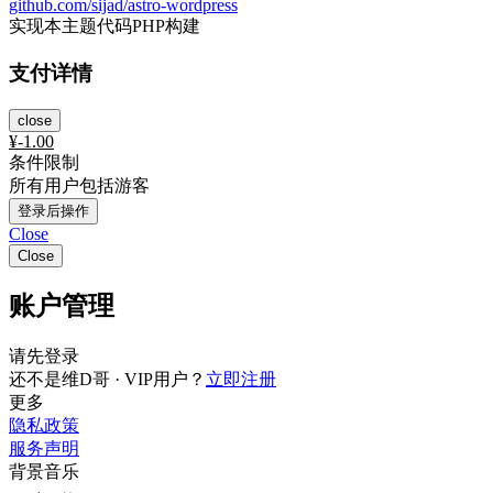
github.com/sijad/astro-wordpress
实现本主题代码PHP构建
支付详情
close
¥
-1.00
条件限制
所有用户包括游客
登录后操作
Close
Close
账户管理
请先登录
还不是维D哥 · VIP用户？
立即注册
更多
隐私政策
服务声明
背景音乐