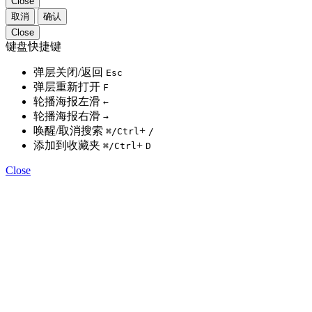
Close
取消
确认
Close
键盘快捷键
弹层关闭/返回
Esc
弹层重新打开
F
轮播海报左滑
←
轮播海报右滑
→
唤醒/取消搜索
+
⌘
/Ctrl
/
添加到收藏夹
+
⌘
/Ctrl
D
Close