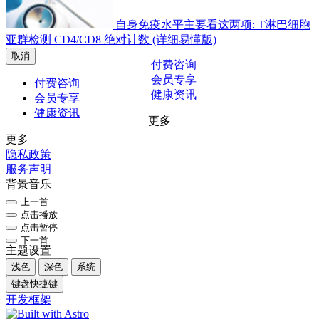
自身免疫水平主要看这两项: T淋巴细胞
亚群检测 CD4/CD8 绝对计数 (详细易懂版)
取消
付费咨询
会员专享
付费咨询
健康资讯
会员专享
健康资讯
更多
更多
隐私政策
服务声明
背景音乐
上一首
点击播放
点击暂停
下一首
主题设置
浅色
深色
系统
键盘快捷键
开发框架