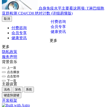
自身免疫水平主要看这两项: T淋巴细胞
亚群检测 CD4/CD8 绝对计数 (详细易懂版)
取消
付费咨询
会员专享
付费咨询
健康资讯
会员专享
健康资讯
更多
更多
隐私政策
服务声明
背景音乐
上一首
点击播放
点击暂停
下一首
主题设置
浅色
深色
系统
键盘快捷键
开发框架