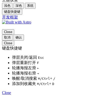
浅色
深色
系统
键盘快捷键
开发框架
Close
取消
确认
Close
键盘快捷键
弹层关闭/返回
Esc
弹层重新打开
F
轮播海报左滑
←
轮播海报右滑
→
唤醒/取消搜索
+
⌘
/Ctrl
/
添加到收藏夹
+
⌘
/Ctrl
D
Close