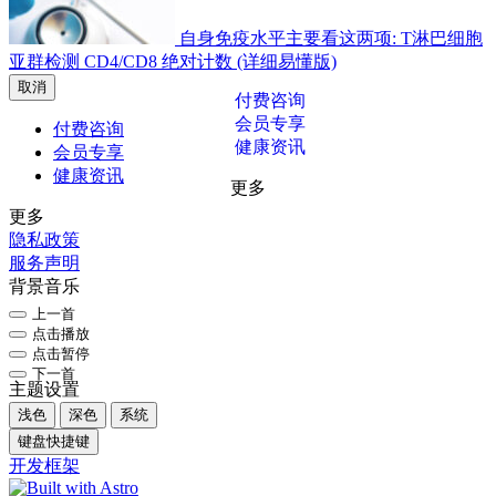
自身免疫水平主要看这两项: T淋巴细胞
亚群检测 CD4/CD8 绝对计数 (详细易懂版)
取消
付费咨询
会员专享
付费咨询
健康资讯
会员专享
健康资讯
更多
更多
隐私政策
服务声明
背景音乐
上一首
点击播放
点击暂停
下一首
主题设置
浅色
深色
系统
键盘快捷键
开发框架