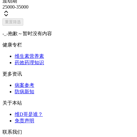
渡劫期
25000-35000
重置筛选
-_-抱歉～暂时没有内容
健康专栏
维生素营养素
药效药理知识
更多资讯
病案参考
防病新知
关于本站
维D哥是谁？
免责声明
联系我们