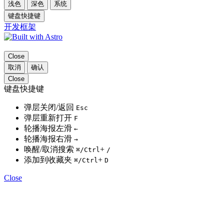
浅色
深色
系统
键盘快捷键
开发框架
Close
取消
确认
Close
键盘快捷键
弹层关闭/返回
Esc
弹层重新打开
F
轮播海报左滑
←
轮播海报右滑
→
唤醒/取消搜索
+
⌘
/Ctrl
/
添加到收藏夹
+
⌘
/Ctrl
D
Close