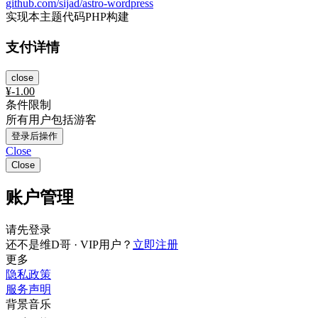
github.com/sijad/astro-wordpress
实现本主题代码PHP构建
支付详情
close
¥
-1.00
条件限制
所有用户包括游客
登录后操作
Close
Close
账户管理
请先登录
还不是维D哥 · VIP用户？
立即注册
更多
隐私政策
服务声明
背景音乐