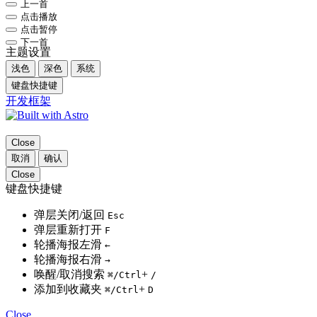
上一首
点击播放
点击暂停
下一首
主题设置
浅色
深色
系统
键盘快捷键
开发框架
Close
取消
确认
Close
键盘快捷键
弹层关闭/返回
Esc
弹层重新打开
F
轮播海报左滑
←
轮播海报右滑
→
唤醒/取消搜索
+
⌘
/Ctrl
/
添加到收藏夹
+
⌘
/Ctrl
D
Close