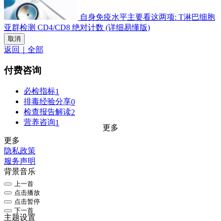
自身免疫水平主要看这两项: T淋巴细胞
亚群检测 CD4/CD8 绝对计数 (详细易懂版)
取消
返回｜全部
付费咨询
必检指标
1
排毒经验分享
0
检查报告解读
2
营养咨询
1
更多
更多
隐私政策
服务声明
背景音乐
上一首
点击播放
点击暂停
下一首
主题设置