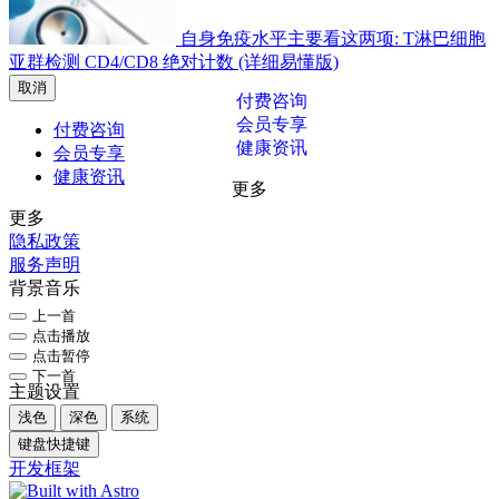
自身免疫水平主要看这两项: T淋巴细胞
亚群检测 CD4/CD8 绝对计数 (详细易懂版)
取消
付费咨询
会员专享
付费咨询
健康资讯
会员专享
健康资讯
更多
更多
隐私政策
服务声明
背景音乐
上一首
点击播放
点击暂停
下一首
主题设置
浅色
深色
系统
键盘快捷键
开发框架