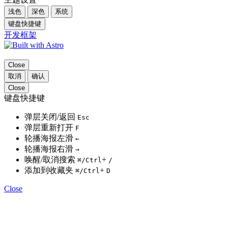
浅色
深色
系统
键盘快捷键
开发框架
Close
取消
确认
Close
键盘快捷键
弹层关闭/返回
Esc
弹层重新打开
F
轮播海报左滑
←
轮播海报右滑
→
唤醒/取消搜索
+
⌘
/Ctrl
/
添加到收藏夹
+
⌘
/Ctrl
D
Close