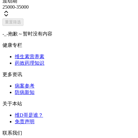
渡劫期
25000-35000
重置筛选
-_-抱歉～暂时没有内容
健康专栏
维生素营养素
药效药理知识
更多资讯
病案参考
防病新知
关于本站
维D哥是谁？
免责声明
联系我们