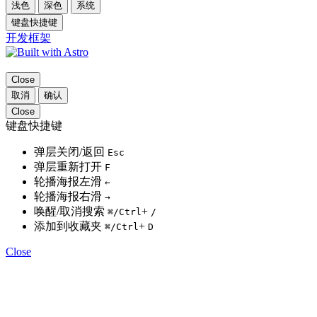
浅色
深色
系统
键盘快捷键
开发框架
Close
取消
确认
Close
键盘快捷键
弹层关闭/返回
Esc
弹层重新打开
F
轮播海报左滑
←
轮播海报右滑
→
唤醒/取消搜索
+
⌘
/Ctrl
/
添加到收藏夹
+
⌘
/Ctrl
D
Close