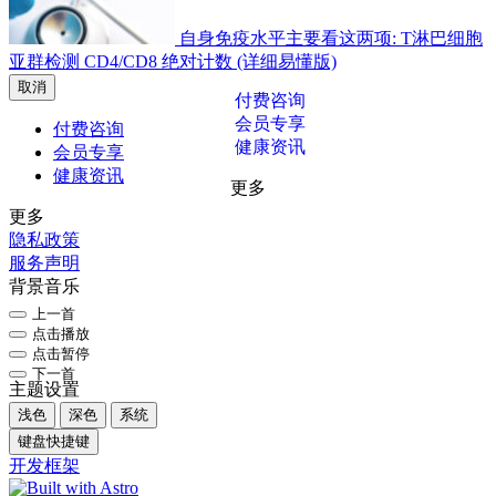
自身免疫水平主要看这两项: T淋巴细胞
亚群检测 CD4/CD8 绝对计数 (详细易懂版)
取消
付费咨询
会员专享
付费咨询
健康资讯
会员专享
健康资讯
更多
更多
隐私政策
服务声明
背景音乐
上一首
点击播放
点击暂停
下一首
主题设置
浅色
深色
系统
键盘快捷键
开发框架