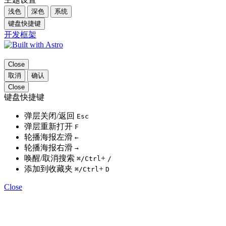
浅色
深色
系统
键盘快捷键
开发框架
Close
取消
确认
Close
键盘快捷键
弹层关闭/返回
Esc
弹层重新打开
F
轮播海报左滑
←
轮播海报右滑
→
唤醒/取消搜索
+
⌘
/Ctrl
/
添加到收藏夹
+
⌘
/Ctrl
D
Close