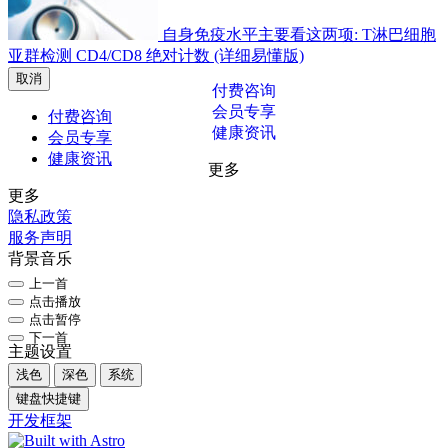
自身免疫水平主要看这两项: T淋巴细胞
亚群检测 CD4/CD8 绝对计数 (详细易懂版)
取消
付费咨询
会员专享
付费咨询
健康资讯
会员专享
健康资讯
更多
更多
隐私政策
服务声明
背景音乐
上一首
点击播放
点击暂停
下一首
主题设置
浅色
深色
系统
键盘快捷键
开发框架